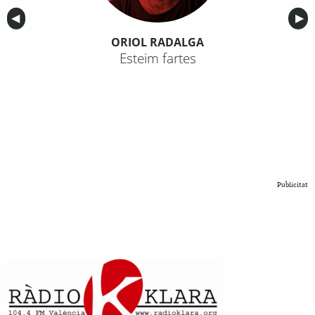
Anterior
◀︎
Sig
▶︎
ORIOL RADALGA
Esteim fartes
Publicitat