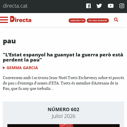
directa.cat
SUBSCRIU-T'HI
FES UNA DONACIÓ
pau
"L’Estat espanyol ha guanyat la guerra però està
perdent la pau"
GEMMA GARCIA
Conversem amb l'activista Jean-Noël Txetx Etcheverry sobre el procés
de pau i d'entrega d'armes d'ETA. Txetx és membre d'Artesans de la
Pau, que fa any que treballa...
NÚMERO 602
Juliol 2026