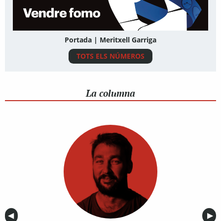
Portada | Meritxell Garriga
TOTS ELS NÚMEROS
La columna
Anterior
◀︎
Sig
▶︎