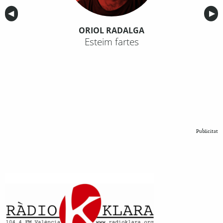
Anterior
◀︎
Sig
▶︎
ORIOL RADALGA
Esteim fartes
Publicitat