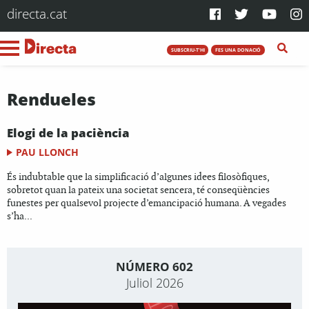
directa.cat
SUBSCRIU-T'HI
FES UNA DONACIÓ
Rendueles
Elogi de la paciència
PAU LLONCH
És indubtable que la simplificació d’algunes idees filosòfiques,
sobretot quan la pateix una societat sencera, té conseqüències
funestes per qualsevol projecte d’emancipació humana. A vegades
s’ha...
NÚMERO 602
Juliol 2026