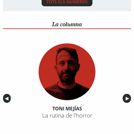
TOTS ELS NÚMEROS
La columna
Anterior
◀︎
Sig
▶︎
TONI MEJÍAS
La rutina de l'horror