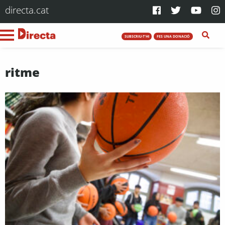
directa.cat
SUBSCRIU-T'HI
FES UNA DONACIÓ
ritme