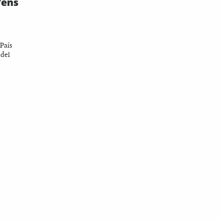
'ens
 País
 del