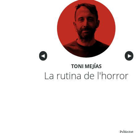
Anterior
◀︎
Sigu
▶︎
TONI MEJÍAS
La rutina de l'horror
Publicitat