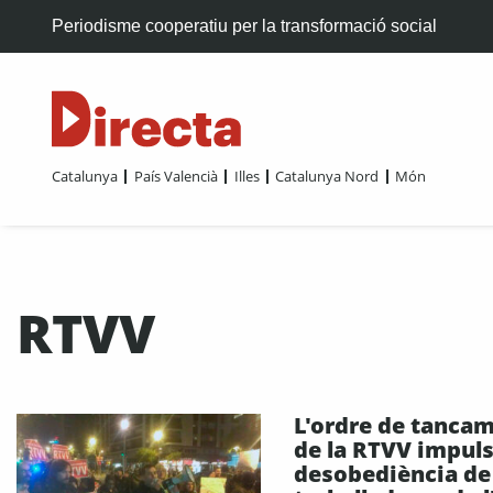
Periodisme cooperatiu per la transformació social
Catalunya
País Valencià
Illes
Catalunya Nord
Món
RTVV
L'ordre de tanca
de la RTVV impuls
desobediència de