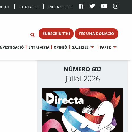
CIA’T
CONTACTE
INICIA SESSIÓ
SUBSCRIU-T'HI
FES UNA DONACIÓ
INVESTIGACIÓ
ENTREVISTA
OPINIÓ
GALERIES
PAPER
NÚMERO 602
Juliol 2026