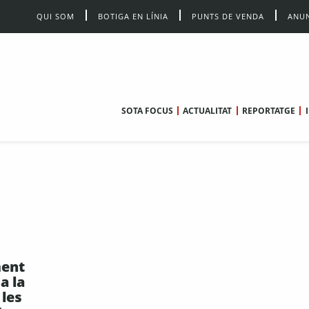
QUI SOM
BOTIGA EN LÍNIA
PUNTS DE VENDA
ANUN
SOTA FOCUS
ACTUALITAT
REPORTATGE
ment
a la
 les