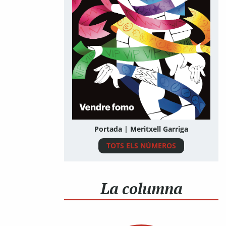
Portada | Meritxell Garriga
TOTS ELS NÚMEROS
La columna