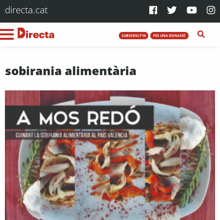
directa.cat
SUBSCRIU-T'HI
FES UNA DONACIÓ
sobirania alimentària