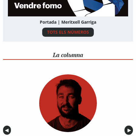
Portada | Meritxell Garriga
TOTS ELS NÚMEROS
La columna
Anterior
◀︎
Sig
▶︎