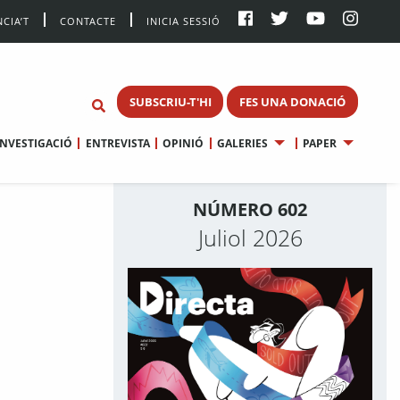
CIA’T
CONTACTE
INICIA SESSIÓ
SUBSCRIU-T'HI
FES UNA DONACIÓ
INVESTIGACIÓ
ENTREVISTA
OPINIÓ
GALERIES
PAPER
NÚMERO 602
Juliol 2026