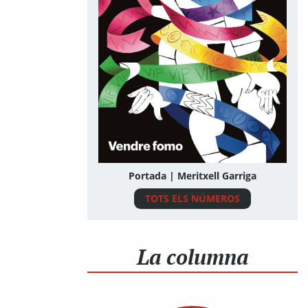
Portada | Meritxell Garriga
TOTS ELS NÚMEROS
La columna