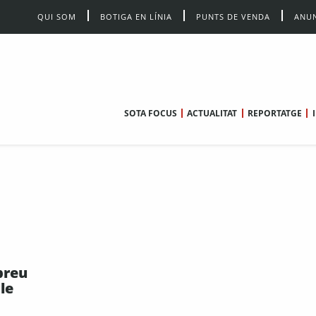
QUI SOM
BOTIGA EN LÍNIA
PUNTS DE VENDA
ANUN
SOTA FOCUS
ACTUALITAT
REPORTATGE
 preu
le