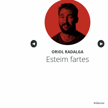
Anterior
◀︎
Sigu
▶︎
ORIOL RADALGA
Esteim fartes
Publicitat