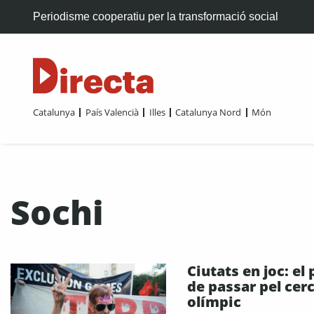
Periodisme cooperatiu per la transformació social
Catalunya
País Valencià
Illes
Catalunya Nord
Món
Sochi
Ciutats en joc: el
de passar pel cerc
olímpic