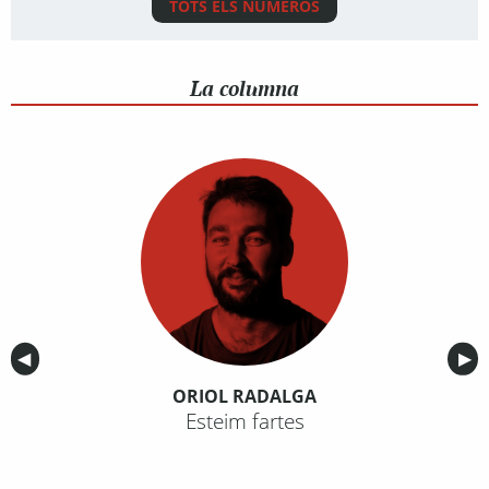
TOTS ELS NÚMEROS
La columna
Anterior
◀︎
Sig
▶︎
ORIOL RADALGA
Esteim fartes