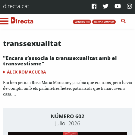
directa.cat
SUBSCRIU-T'HI
FES UNA DONACIÓ
transsexualitat
"Encara s’associa la transsexualitat amb el
transvestisme"
ÀLEX ROMAGUERA
Era ben petita i Rosa Maria Maristany ja sabia que era trans, però havia
de complir amb els paràmetres heteropatriarcals que li marcaven a
casa....
NÚMERO 602
Juliol 2026