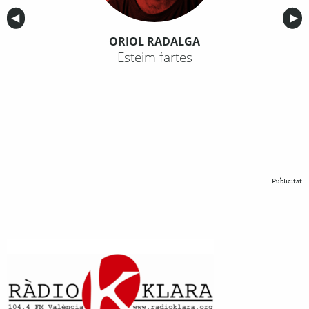
Anterior
◀︎
Sig
▶︎
ORIOL RADALGA
Esteim fartes
Publicitat