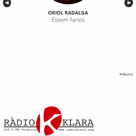
Anterior
◀︎
Sig
▶︎
ORIOL RADALGA
Esteim fartes
Publicitat