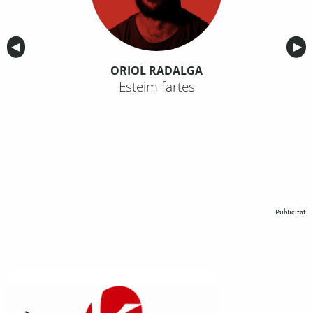
Anterior
◀︎
Sig
▶︎
ORIOL RADALGA
Esteim fartes
Publicitat