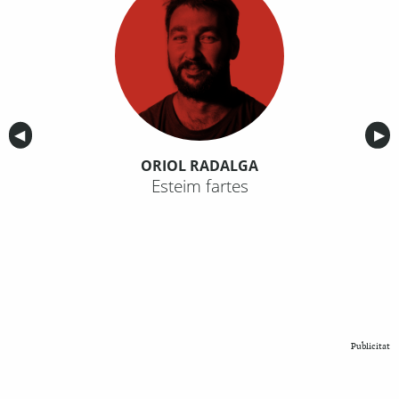
Anterior
◀︎
Sig
▶︎
ORIOL RADALGA
Esteim fartes
Publicitat