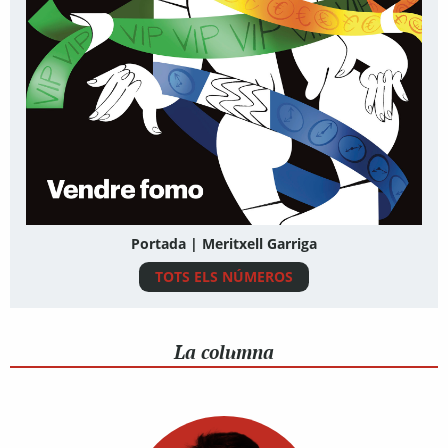
Portada | Meritxell Garriga
TOTS ELS NÚMEROS
La columna