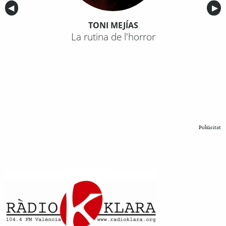
Anterior
◀︎
Sig
▶︎
TONI MEJÍAS
La rutina de l'horror
Publicitat