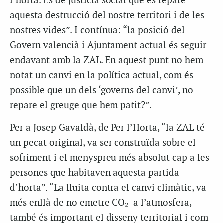
l’horta. És de justícia social que es repare
aquesta destrucció del nostre territori i de les
nostres vides”. I contínua: “la posició del
Govern valencià i Ajuntament actual és seguir
endavant amb la ZAL. En aquest punt no hem
notat un canvi en la política actual, com és
possible que un dels ‘governs del canvi’, no
repare el greuge que hem patit?”.
Per a Josep Gavaldà, de Per l’Horta, “la ZAL té
un pecat original, va ser construïda sobre el
sofriment i el menyspreu més absolut cap a les
persones que habitaven aquesta partida
d’horta”. “La lluita contra el canvi climàtic, va
més enllà de no emetre CO₂ a l’atmosfera,
també és important el disseny territorial i com