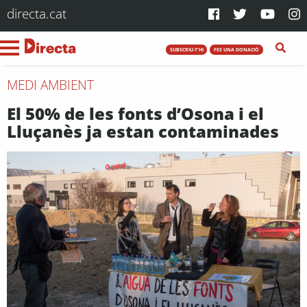
directa.cat
SUBSCRIU-T'HI
FES UNA DONACIÓ
MEDI AMBIENT
El 50% de les fonts d’Osona i el
Lluçanès ja estan contaminades