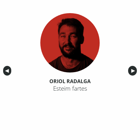
Anterior
◀︎
Sig
▶︎
ORIOL RADALGA
Esteim fartes