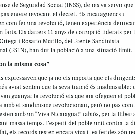
ense de Seguridad Social (INSS), de res va servir que 
pas enrere revocant el decret. Els nicaragüencs i
n com fer una revolució, tenen experiència derroca
an farts. Els darrers 11 anys de corrupció liderats per 
Ortega i Rosario Murillo, del Frente Sandinista
al (FSLN), han dut la població a una situació límit.
on la misma cosa”
ts expressaven que ja no els importa que els dirigents
més aviat senten que la seva traïció és inadmissible: 
van guanyar la revolució els que ara ofeguen el pobl
ra amb el sandinisme revolucionari, però no pas com 
esten amb un “Viva Nicaragua!” rabiós, per la llibert
ant massa temps. L’esperit del poble unit contra la d
fat, els records resten encara vius i les ferides són re