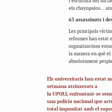
l’escultura del dict
els chayopalos… aix
63 assassinats i d
Les principals vícti
reformes han estat e
organitzacions estud
la manera en què el 
absolutament perplex
Els universitaris han estat 
setmana atrinxerats a
la UPOLI, enfrontant-se sen
una policia nacional que ac
total impunitat amb el supo