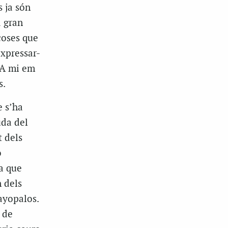
s ja són
a gran
coses que
expressar-
 A mi em
s.
e s’ha
uda del
 dels
o
a que
n dels
ayopalos.
 de