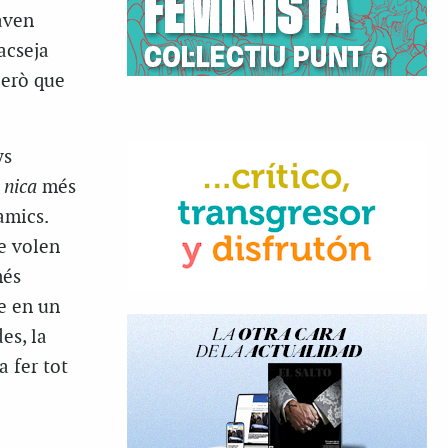
aven
acseja
però que
ys
n
n
ica
més
amics.
ue volen
més
e en un
es, la
 fer tot