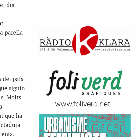
el dia
nt
la parella
 del país
que siguin
e. Molts
a
at que ha
ictadura
cents.