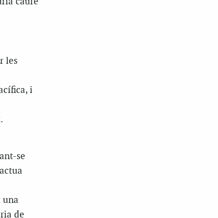
uria caure
r les
ífica, i
.
ant-se
 actua
t una
oria de