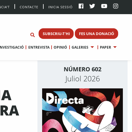
CIA’T
CONTACTE
INICIA SESSIÓ
SUBSCRIU-T'HI
FES UNA DONACIÓ
INVESTIGACIÓ
ENTREVISTA
OPINIÓ
GALERIES
PAPER
NÚMERO 602
Juliol 2026
NA
TRA