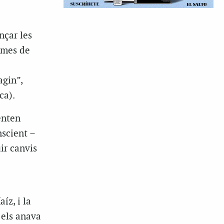
nçar les
ormes de
agin”,
ca).
enten
nscient –
ir canvis
íz, i la
 els anava