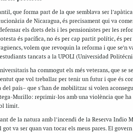
til, que forma part de la que semblava ser l’apàtica
lucionària de Nicaragua, és precisament qui va come
defensar els drets dels i les pensionistes per les ref
otesta és pacífica, no és per cap partit polític, és per
ragüencs, volem que revoquin la reforma i que se’n v
 estudiants tancats a la UPOLI (Universidad Politécni
niversitaris ha commogut els més veterans, que se s
entut que vol treballar per tenir un futur i que és co
a del país– que s’han de mobilitzar si volen aconsegu
Ortega-Murillo: reprimir-los amb una violència que ha
l límit.
t de la natura amb l’incendi de la Reserva Indio Ma
l got va ser quan van tocar els meus pares. El govern