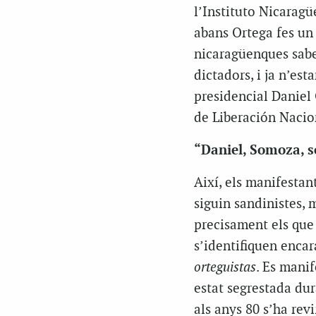
l’Instituto Nicaragü
abans Ortega fes un 
nicaragüenques sabe
dictadors, i ja n’est
presidencial Daniel 
de Liberación Nacion
“Daniel, Somoza, s
Així, els manifestan
siguin sandinistes, 
precisament els que 
s’identifiquen enca
orteguistas
. Es manif
estat segrestada dur
als anys 80 s’ha revi