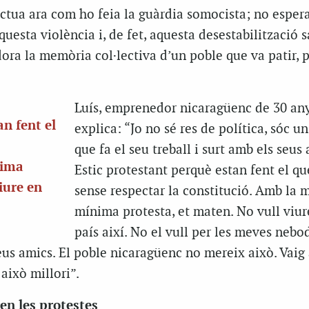
ctua ara com ho feia la guàrdia somocista; no esper
questa violència i, de fet, aquesta desestabilització s
ora la memòria col·lectiva d’un poble que va patir, 
Luís, emprenedor nicaragüenc de 30 an
an fent el
explica: “Jo no sé res de política, sóc u
que fa el seu treball i surt amb els seus 
nima
Estic protestant perquè estan fent el q
iure en
sense respectar la constitució. Amb la 
mínima protesta, et maten. No vull viur
país així. No el vull per les meves nebod
us amics. El poble nicaragüenc no mereix això. Vaig a
això millori”.
ren les protestes