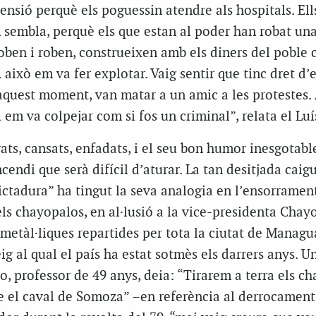
pensió perquè els poguessin atendre als hospitals. Ell
m sembla, perquè els que estan al poder han robat un
roben i roben, construeixen amb els diners del poble 
això em va fer explotar. Vaig sentir que tinc dret d’
 aquest moment, van matar a un amic a les protestes.
i em va colpejar com si fos un criminal”, relata el Luí
rats, cansats, enfadats, i el seu bon humor inesgotabl
cendi que serà difícil d’aturar. La tan desitjada caig
ctadura” ha tingut la seva analogia en l’ensorrament
els chayopalos, en al·lusió a la vice-presidenta Chay
 metàl·liques repartides per tota la ciutat de Managu
ig al qual el país ha estat sotmès els darrers anys. U
o, professor de 49 anys, deia: “Tirarem a terra els ch
 el caval de Somoza” –en referència al derrocament