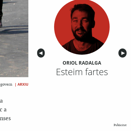
Anterior
◀︎
Sigu
▶︎
ORIOL RADALGA
Esteim fartes
|
ARXIU
l govern
la
c a
enses
Publicitat