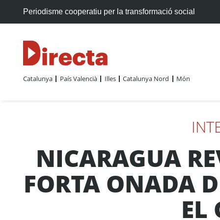
Periodisme cooperatiu per la transformació social
Catalunya
País Valencià
Illes
Catalunya Nord
Món
INT
NICARAGUA REV
FORTA ONADA D
EL