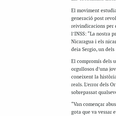
El moviment estudian
generació post revo
reivindicacions per 
l’INSS: “La nostra pr
Nicaragua i els nica
deia Sergio, un dels
El compromís dels u
orgullosos d’una jov
coneixent la històri
reals. L’error dels 
sobrepassat qualsevo
“Van començar abusan
gota que va vessar e