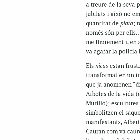
a treure de la seva 
jubilats i això no e
quantitat de
plata
; 
només són per ells… 
me lliurement i, en
va agafar la policia 
Els
nicas
estan frust
transformat en un in
que ja anomenen “di
Árboles de la vida (
Murillo); escultures
simbolitzen el saque
manifestants, Albert
Cauran com va caure