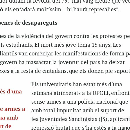
ador durant la revolta del 79, “mai vaig creure que ve
ò els enfadarà moltíssim… hi haurà represalies”.
esenes de desapareguts
mes de la violència del govern contra les protestes pe
ls estudiants. El mort més jove tenia 15 anys. Les
iantils van començar les manifestacions de forma pac
govern ha massacrat la joventut del país ha deixat
es a la resta de ciutadans, que els donen ple suport
Els universitaris han estat més d’una
més d’una
setmana atrinxerats a la UPOLI, enfront
sense armes a una policia nacional que
se armes a
amb total impunitat amb el suport de
tua amb
les Juventudes Sandinistas (JS), aplican
rt de
repressió brutal que s’ha estès a la maj