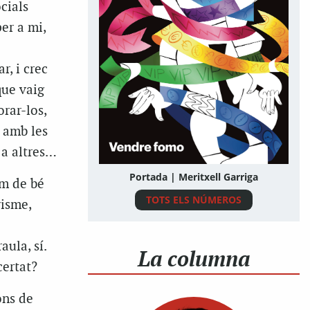
cials
per a mi,
r, i crec
que vaig
rar-los,
i amb les
 a altres…
Portada | Meritxell Garriga
om de bé
TOTS ELS NÚMEROS
visme,
ula, sí.
La columna
certat?
ons de