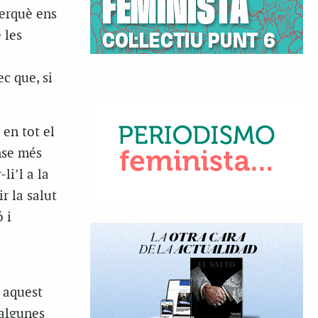
perquè ens
 les
ec que, si
en tot el
nse més
li’l a la
r la salut
 i
 aquest
 algunes