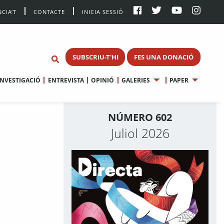
CIA’T
CONTACTE
INICIA SESSIÓ
SUBSCRIU-T'HI
FES UNA DONACIÓ
INVESTIGACIÓ
ENTREVISTA
OPINIÓ
GALERIES
PAPER
NÚMERO 602
Juliol 2026