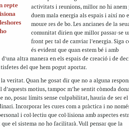
n repte
activitats i reunions, millor no hi anem
lisiona
duem mala energia als espais i així no 
leshores
moure res de bo. Les ancianes de la seu
 ho
comunitat dirien que millor passar-se u
front per tal de canviar l’energia. Siga 
és evident que quan estem bé i amb
a d’una altra manera en els espais de creació i de dec
isfetes del que hem pogut aportar.
 la veritat. Quan he gosat dir que no a alguna respon
ol d’aquests motius, tampoc m’he sentit còmoda do
 no, posar límits sense culpabilitat, hauria de ser el
inari. Incorporar les cures com a pràctica i no nomé
ersonal i col·lectiu que col·lisiona amb aspectes estr
 que el sistema no ho facilitarà. Vull pensar que la