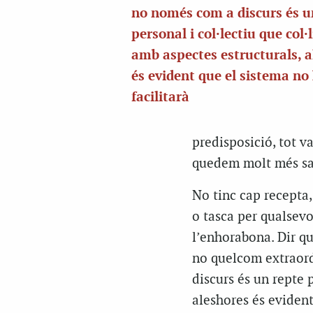
no només com a discurs és u
personal i col·lectiu que col·
amb aspectes estructurals, a
és evident que el sistema no
facilitarà
predisposició, tot v
quedem molt més sat
No tinc cap recepta,
o tasca per qualsev
l’enhorabona. Dir que
no quelcom extraord
discurs és un repte p
aleshores és evident