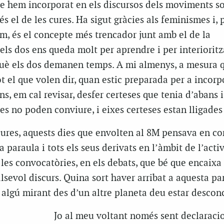
e hem incorporat en els discursos dels moviments so
s el de les cures. Ha sigut gràcies als feminismes i, 
m, és el concepte més trencador junt amb el de la
els dos ens queda molt per aprendre i per interioritza
rquè els dos demanen temps. A mi almenys, a mesura 
t el que volen dir, quan estic preparada per a incorpo
ns, em cal revisar, desfer certeses que tenia d’abans 
s no poden conviure, i eixes certeses estan lligades
cures, aquests dies que envolten al 8M pensava en c
 paraula i tots els seus derivats en l’àmbit de l’acti
les convocatòries, en els debats, que bé que encaixa
sevol discurs. Quina sort haver arribat a aquesta para
algú mirant des d’un altre planeta deu estar descon
Jo al meu voltant només sent declaraci