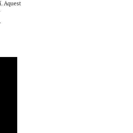
í. Aquest
r
.