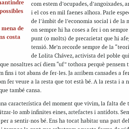
mantindre
com estem d’ocupades, d’angoixades, a
mpossibles
i el cos en mil faenes alhora. Parle esp
de l’àmbit de l’economia social i de la m
a mena de
on sempre hi ha coses a fer i on sempre
ns costa
punt (o molts) de precarietat que hi afe
tensió. Me’n recorde sempre de la “teori
de Lolita Chávez, activista del poble qu
 que nosaltres ací diem “uf” tothora perquè pensem t
fins i tot abans de fer-les. Ja arribem cansades a fer
 fer veure a la resta que tot està bé. A la resta i a 
 que també cansa.
na característica del moment que vivim, la falta de 
itzar-lo amb infinites eines, artefactes i antídots. S
 per a sentir-nos bé. Ens ha tocat habitar una part d