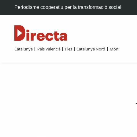
Periodisme cooperatiu per la transformació social
Catalunya
País Valencià
Illes
Catalunya Nord
Món