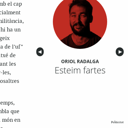
mb el cap
ecialment
ilitància,
 hi ha un
geix
a de l’uf”
Anterior
◀︎
Sigu
▶︎
itxé de
ORIOL RADALGA
ant les
Esteim fartes
-les,
nosaltres
temps,
embla que
el món en
Publicitat