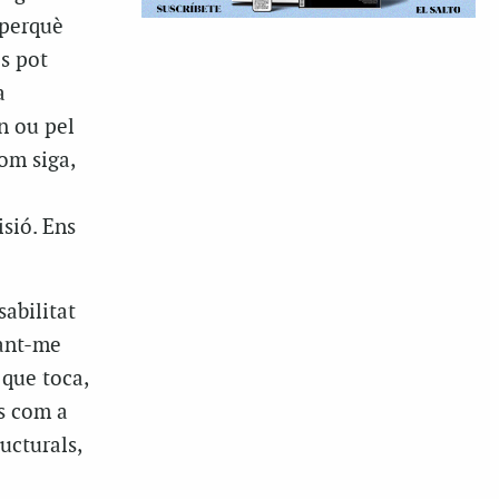
 perquè
es pot
a
n ou pel
com siga,
isió. Ens
sabilitat
nant-me
 que toca,
s com a
ucturals,