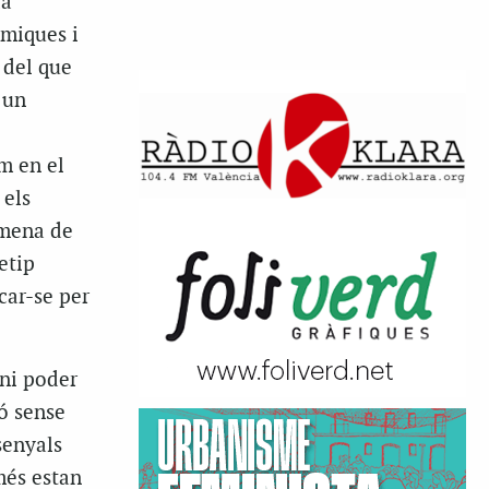
da
àmiques i
 del que
 un
em en el
 els
 mena de
etip
car-se per
 ni poder
ó sense
senyals
més estan