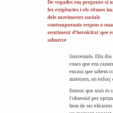
De vegades em pregunte si 
les exigències i els ritmes i
dels moviments socials
contemporanis respon a un
sentiment d’heroïcitat que e
admetre
Guatemala. Ella diu
coses que ens cansem 
encara que sabem com
mateixes, un esforç
Entenc que això és u
l’obsessió per optim
hem de ser eficients