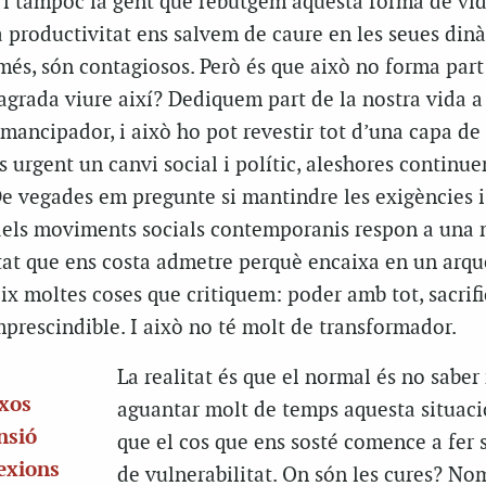
i tampoc la gent que rebutgem aquesta forma de vi
 productivitat ens salvem de caure en les seues din
més, són contagiosos. Però és que això no forma part
agrada viure així? Dediquem part de la nostra vida a
 emancipador, i això ho pot revestir tot d’una capa de
és urgent un canvi social i polític, aleshores continu
 De vegades em pregunte si mantindre les exigències i
dels moviments socials contemporanis respon a una
tat que ens costa admetre perquè encaixa en un arqu
x moltes coses que critiquem: poder amb tot, sacrifi
imprescindible. I això no té molt de transformador.
La realitat és que el normal és no saber
ixos
aguantar molt de temps aquesta situaci
nsió
que el cos que ens sosté comence a fer 
nexions
de vulnerabilitat. On són les cures? No