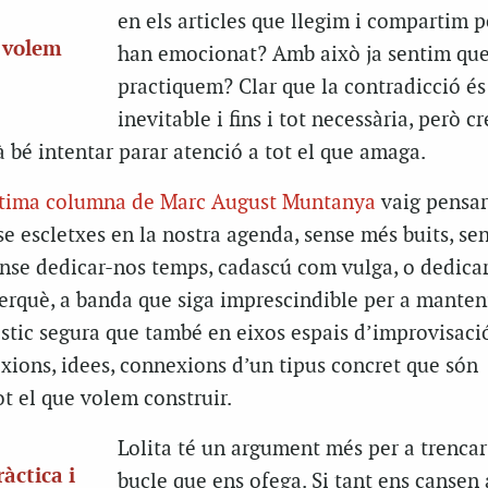
en els articles que llegim i compartim 
e volem
han emocionat? Amb això ja sentim que
practiquem? Clar que la contradicció és
inevitable i fins i tot necessària, però cr
à bé intentar parar atenció a tot el que amaga.
ltima columna de Marc August Muntanya
vaig pensar 
e escletxes en la nostra agenda, sense més buits, se
nse dedicar-nos temps, cadascú com vulga, o dedicar-
rquè, a banda que siga imprescindible per a manteni
stic segura que també en eixos espais d’improvisació
exions, idees, connexions d’un tipus concret que són
t el que volem construir.
Lolita té un argument més per a trencar
àctica i
bucle que ens ofega. Si tant ens cansen