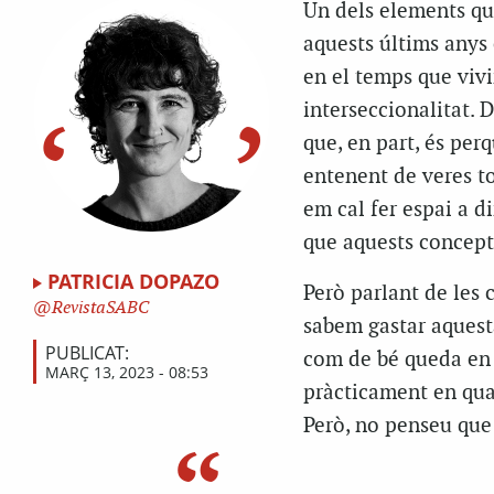
Un dels elements qu
aquests últims anys é
en el temps que vivi
interseccionalitat. D
que, en part, és pe
entenent de veres to
em cal fer espai a di
que aquests concepte
PATRICIA DOPAZO
Però parlant de les 
RevistaSABC
sabem gastar aquesta
PUBLICAT:
com de bé queda en 
MARÇ 13, 2023 - 08:53
pràcticament en qual
Però, no penseu que 