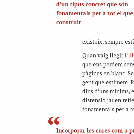
d’un tipus concret que són
fonamentals per a tot el qu
construir
existeix, sempre est
Quan vaig llegir
l’ú
que ens perdem sens
pàgines en blanc. Se
gent que estimem. Pe
dins d’uns mínims, e
distensió jauen refl
fonamentals per a to
Incorporar les cures com a pr