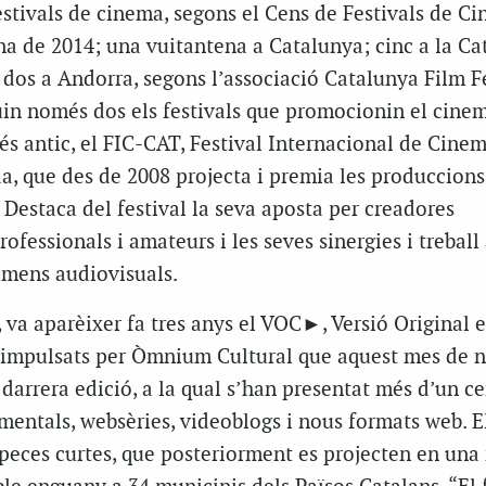
stivals de cinema, segons el Cens de Festivals de Cin
a de 2014; una vuitantena a Catalunya; cinc a la Ca
 i dos a Andorra, segons l’associació Catalunya Film Fe
guin només dos els festivals que promocionin el cine
més antic, el FIC-CAT, Festival Internacional de Cine
a, que des de 2008 projecta i premia les produccion
 Destaca del festival la seva aposta per creadores
ofessionals i amateurs i les seves sinergies i trebal
tàmens audiovisuals.
 va aparèixer fa tres anys el VOC►, Versió Original e
a impulsats per Òmnium Cultural que aquest mes de
 darrera edició, a la qual s’han presentat més d’un c
entals, websèries, videoblogs i nous formats web. El
 peces curtes, que posteriorment es projecten en una