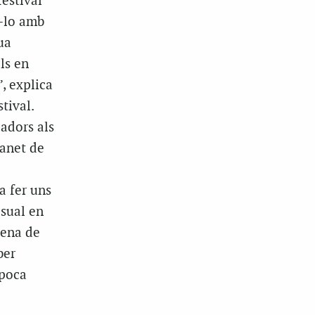
festival
t-lo amb
ua
ls en
, explica
tival.
adors als
ranet de
a fer uns
sual en
tena de
ber
 poca