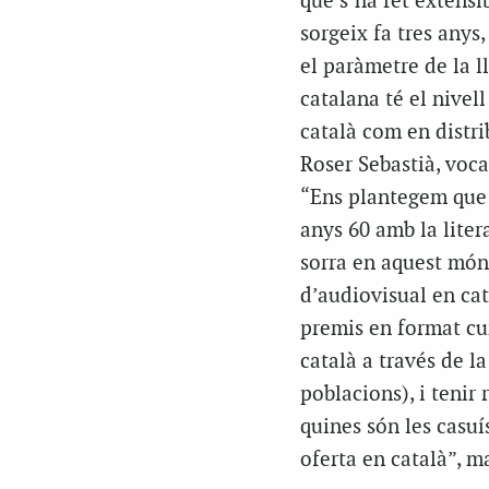
que s’ha fet extensi
sorgeix fa tres anys
el paràmetre de la 
catalana té el nivel
català com en distri
Roser Sebastià, voca
“Ens plantegem que 
anys 60 amb la liter
sorra en aquest món.
d’audiovisual en cat
premis en format cu
català a través de 
poblacions), i tenir
quines són les casuí
oferta en català”, m