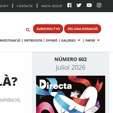
CIA’T
CONTACTE
INICIA SESSIÓ
SUBSCRIU-T'HI
FES UNA DONACIÓ
INVESTIGACIÓ
ENTREVISTA
OPINIÓ
GALERIES
PAPER
NÚMERO 602
Juliol 2026
LÀ?
exhibició,