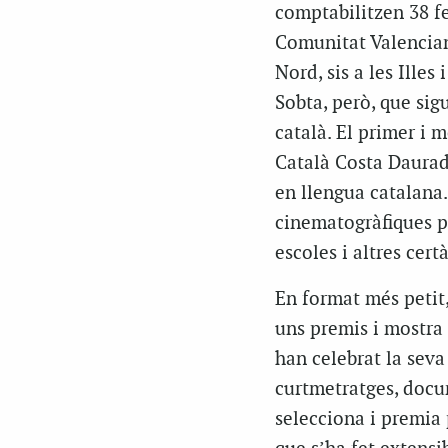
comptabilitzen 38 fe
Comunitat Valencian
Nord, sis a les Illes
Sobta, però, que si
català. El primer i 
Català Costa Daurad
en llengua catalana.
cinematogràfiques pr
escoles i altres cer
En format més petit,
uns premis i mostr
han celebrat la seva
curtmetratges, docum
selecciona i premia