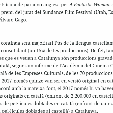
pel·lícula de parla no anglesa per
A Fantastic Woman
, 
l premi del jurat del Sundance Film Festival (Utah, Es
’Álvaro Gago.
 continua sent majoritari l’ús de la llengua castellan
a consolidant (un 15% de les produccions). De fet, tan
ules que es veuen a Catalunya són produccions gravad
atalà, segons un informe de l’Acadèmia del Cinema C
talà de les Empreses Culturals, de les 70 produccions
 2017, només quinze van ser en versió original en cat
acord amb la mateixa font, el 2017 només hi va have
s originals en català (enfront de 2.200.000 en castell
 de pel·lícules doblades en català (enfront de quinz
 pel·lícules doblades al castellà) a Catalunya.