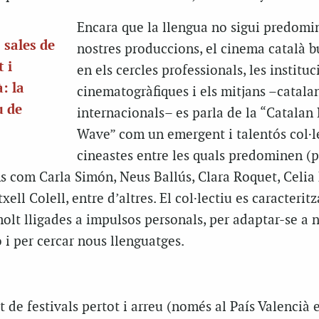
Encara que la llengua no sigui predomin
 sales de
nostres produccions, el cinema català bu
 i
en els cercles professionals, les instituc
: la
cinematogràfiques i els mitjans –catalan
u de
internacionals– es parla de la “Catala
Wave” com un emergent i talentós col·l
cineastes entre les quals predominen (pe
s com Carla Simón, Neus Ballús, Clara Roquet, Celia 
ell Colell, entre d’altres. El col·lectiu es caracteritz
olt lligades a impulsos personals, per adaptar-se a 
i per cercar nous llenguatges.
t de festivals pertot i arreu (només al País Valencià 