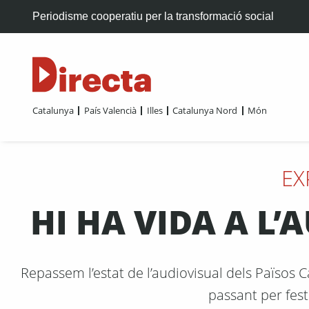
Periodisme cooperatiu per la transformació social
Catalunya
País Valencià
Illes
Catalunya Nord
Món
EX
HI HA VIDA A L
Repassem l’estat de l’audiovisual dels Països Ca
passant per festi