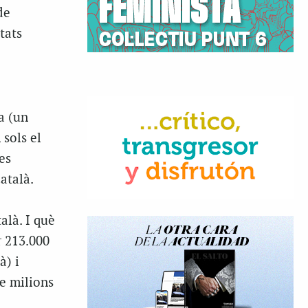
de
tats
a (un
 sols el
es
atalà.
alà. I què
r 213.000
à) i
e milions