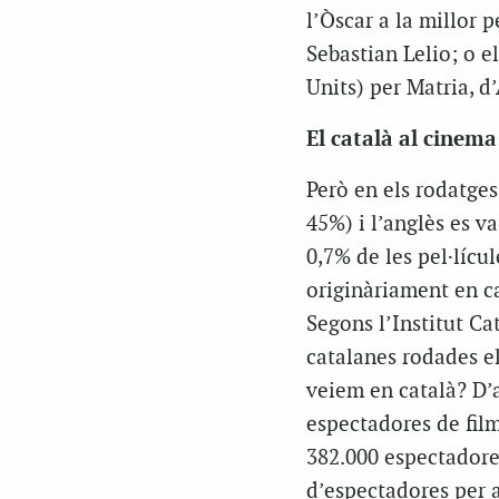
l’Òscar a la millor 
Sebastian Lelio; o e
Units) per
Matria
, d
El català al cinema
Però en els rodatges
45%) i l’anglès es v
0,7% de les pel·líc
originàriament en c
Segons l’Institut Ca
catalanes rodades el
veiem en català? D’
espectadores de film
382.000 espectadores
d’espectadores per a