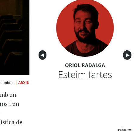
Anterior
◀︎
Sigu
▶︎
ORIOL RADALGA
Esteim fartes
|
ARXIU
lhambra
 amb un
ros i un
ística de
Publicitat