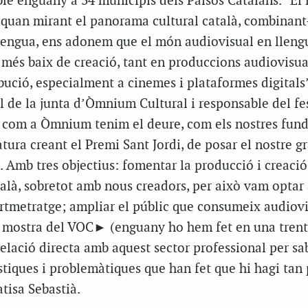
ble enguany a 34 municipis dels Països Catalans. “El 
, quan mirant el panorama cultural català, combinan
llengua, ens adonem que el món audiovisual en lleng
l més baix de creació, tant en produccions audiovisua
bució, especialment a cinemes i plataformes digitals”
l de la junta d’Òmnium Cultural i responsable del fes
com a Òmnium tenim el deure, com els nostres fund
atura creant el Premi Sant Jordi, de posar el nostre g
 Amb tres objectius: fomentar la producció i creació
alà, sobretot amb nous creadors, per això vam optar 
rtmetratge; ampliar el públic que consumeix audiovi
la mostra del VOC► (enguany ho hem fet en una tren
 relació directa amb aquest sector professional per sa
stiques i problemàtiques que han fet que hi hagi tan
atisa Sebastià.