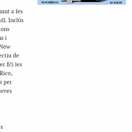
ant a les
ll. Inclús
ions
s i
n New
ectiu de
r fi!) les
Rico,
a per
noves
es