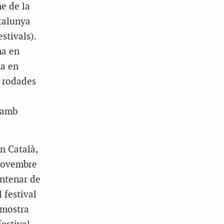
e de la
talunya
stivals).
ma en
ma en
s rodades
l amb
n Català,
 novembre
entenar de
 festival
 mostra