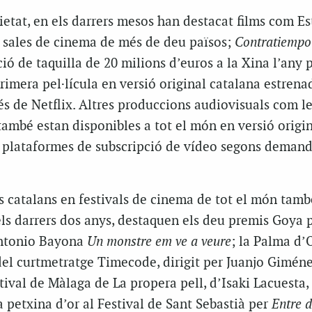
rietat, en els darrers mesos han destacat films com
Es
n sales de cinema de més de deu països;
Contratiempo
ió de taquilla de 20 milions d’euros a la Xina l’any 
primera pel·lícula en versió original catalana estrena
s de Netflix. Altres produccions audiovisuals com le
ambé estan disponibles a tot el món en versió origi
e plataformes de subscripció de vídeo segons deman
s catalans en festivals de cinema de tot el món tamb
els darrers dos anys, destaquen els deu premis Goya p
Antonio Bayona
Un monstre em ve a veure
; la Palma d’O
del curtmetratge
Timecode
, dirigit per Juanjo Gimén
stival de Màlaga de
La propera pell
, d’Isaki Lacuesta,
 petxina d’or al Festival de Sant Sebastià per
Entre 