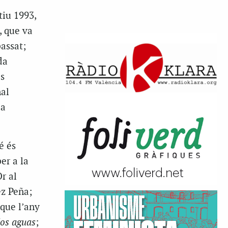
tiu 1993
,
, que va
passat;
da
s
nal
da
é és
er a la
r al
ez Peña;
 que l’any
dos aguas
;