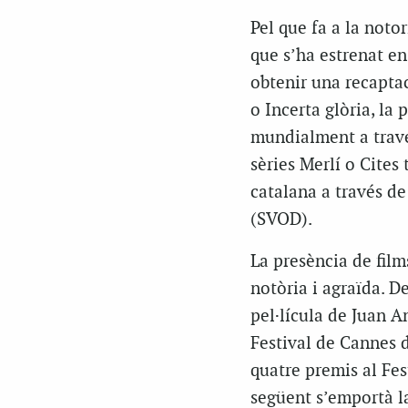
Pel que fa a la noto
que s’ha estrenat e
obtenir una recaptac
o
Incerta glòria
, la 
mundialment a travé
sèries
Merlí
o
Cites
t
catalana a través d
(SVOD).
La presència de film
notòria i agraïda. D
pel·lícula de Juan 
Festival de Cannes 
quatre premis al Fe
següent s’emportà la