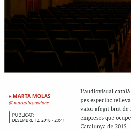
L’
audiovisual català
MARTA MOLAS
pes específic rellev
martathegoodone
valor afegit brut de
PUBLICAT:
empreses que ocupen
DESEMBRE 12, 2018 - 20:41
Catalunya de 2015.