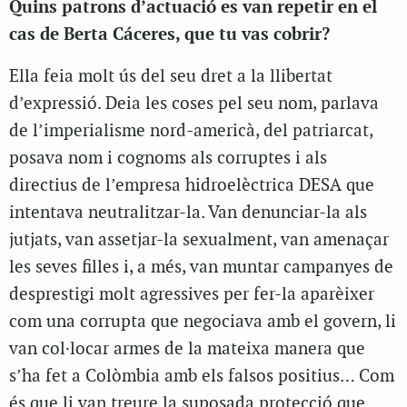
Quins patrons d’actuació es van repetir en el
cas de Berta Cáceres, que tu vas cobrir?
Ella feia molt ús del seu dret a la llibertat
d’expressió. Deia les coses pel seu nom, parlava
de l’imperialisme nord-americà, del patriarcat,
posava nom i cognoms als corruptes i als
directius de l’empresa hidroelèctrica DESA que
intentava neutralitzar-la. Van denunciar-la als
jutjats, van assetjar-la sexualment, van amenaçar
les seves filles i, a més, van muntar campanyes de
desprestigi molt agressives per fer-la aparèixer
com una corrupta que negociava amb el govern, li
van col·locar armes de la mateixa manera que
s’ha fet a Colòmbia amb els falsos positius… Com
és que li van treure la suposada protecció que