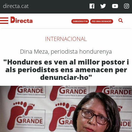
directa.cat
SUBSCRIU-T'HI
FES UNA DONACIÓ
INTERNACIONAL
Dina Meza, periodista hondurenya
"Hondures es ven al millor postor i
als periodistes ens amenacen per
denunciar-ho"