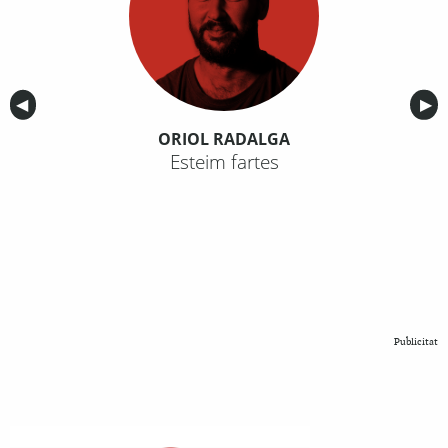
Anterior
◀︎
Sig
▶︎
ORIOL RADALGA
Esteim fartes
Publicitat