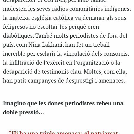
desaparèixer el COPINH, per això també
molesten les seves ràdios comunitàries indígenes:
la mateixa església catòlica va demanar als seus
feligresos no escoltar-les perquè eren
diabòliques. També molts periodistes de fora del
país, com Nina Lakhani, han fet un treball
increïble per esclarir la vinculació dels consorcis,
la infiltració de l’exèrcit en l’organització o la
desaparició de testimonis clau. Moltes, com ella,
han patit campanyes de desprestigi i amenaces.
Imagino que les dones periodistes rebeu una
doble pressió…
“Hi ha una triple amenaça: el patriarcat,