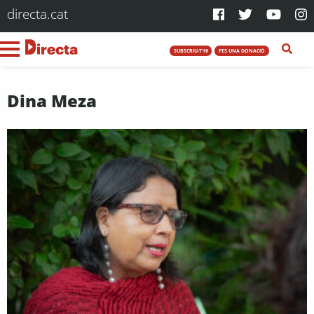
directa.cat
SUBSCRIU-T'HI
FES UNA DONACIÓ
Dina Meza