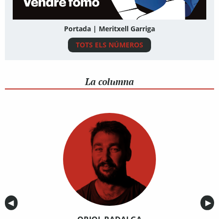
Portada | Meritxell Garriga
TOTS ELS NÚMEROS
La columna
Anterior
◀︎
Sig
▶︎