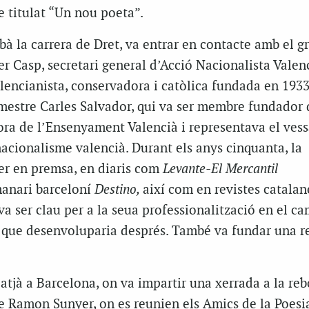
le titulat “Un nou poeta”.
bà la carrera de Dret, va entrar en contacte amb el g
er Casp, secretari general d’Acció Nacionalista Valen
lencianista, conservadora i catòlica fundada en 1933
mestre Carles Salvador, qui va ser membre fundador 
ora de l’Ensenyament Valencià i representava el ves
 nacionalisme valencià. Durant els anys cinquanta, la
ter en premsa, en diaris com
Levante-El Mercantil
manari barceloní
Destino,
així com en revistes catalan
 va ser clau per a la seua professionalització en el c
es que desenvoluparia després. També va fundar una re
atjà a Barcelona, on va impartir una xerrada a la reb
bre Ramon Sunyer, on es reunien els Amics de la Poesi