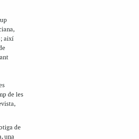
rup
ciana,
; així
de
sant
es
amp de les
vista,
otiga de
a, una