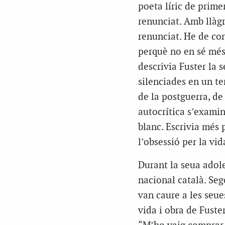
poeta líric de prime
renunciat. Amb llàgr
renunciat. He de co
perquè no en sé més
descrivia Fuster la s
silenciades en un t
de la postguerra, de
autocrítica s’exami
blanc. Escrivia més p
l’obsessió per la vid
Durant la seua adol
nacional català. Sego
van caure a les seue
vida i obra de Fuste