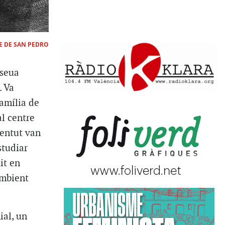
E DE SAN PEDRO
 seua
. Va
família de
al centre
ventut van
studiar
it en
ambient
ial, un