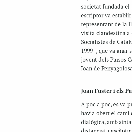
societat fundada el 
escriptor va establir
representant de la l
visita clandestina a
Socialistes de Catal
1999–, que va anar s
jovent dels Països C
Joan de Penyagolosa
Joan Fuster i els P
A poc a poc, es va pr
havia obert el camí 
dialògica, amb sinta
distanciat i escèpti