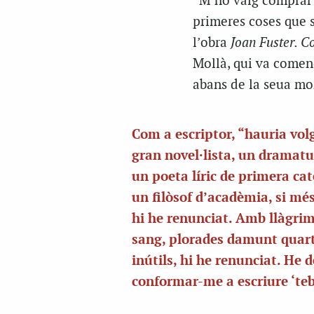
“M’ho vaig comprar 
primeres coses que 
l’obra
Joan Fuster. C
Mollà, qui va comen
abans de la seua mor
Com a escriptor, “hauria vol
gran novel·lista, un dramatu
un poeta líric de primera cat
un filòsof d’acadèmia, si més
hi he renunciat. Amb llàgri
sang, plorades damunt quart
inútils, hi he renunciat. He d
conformar-me a escriure ‘te