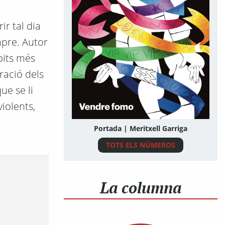
ir tal dia
mpre. Autor
mbits més
oració dels
ue se li
violents,
Portada | Meritxell Garriga
TOTS ELS NÚMEROS
La columna