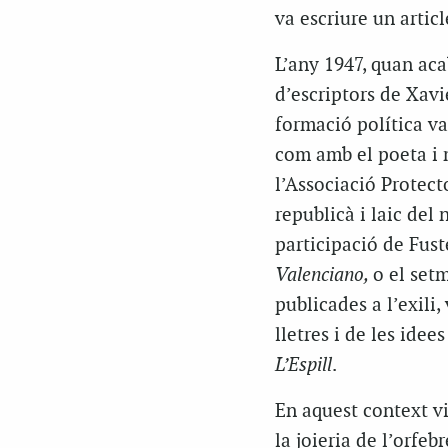
va escriure un artic
L’any 1947, quan aca
d’escriptors de Xavi
formació política va
com amb el poeta i 
l’Associació Protect
republicà i laic del
participació de Fus
Valenciano
,
o el set
publicades a l’exili,
lletres i de les ide
L’Espill
.
En aquest context vi
la joieria de l’orfe