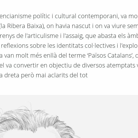
alencianisme polític i cultural contemporani, va mor
(la Ribera Baixa), on havia nascut i on va viure se
renys de l'articulisme i l'assaig, que abasta els à
reflexions sobre les identitats col·lectives i l'expl
 van molt més enllà del terme ‘Països Catalans’, q
 el va convertir en objectiu de diversos atemptats 
a dreta però mai aclarits del tot