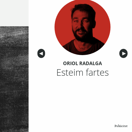
Anterior
◀︎
Sigu
▶︎
ORIOL RADALGA
Esteim fartes
Publicitat