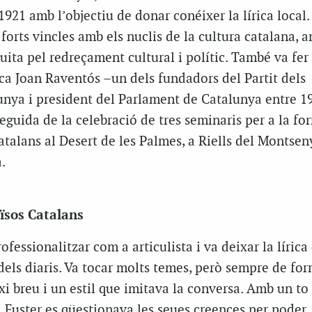
1921 amb l’objectiu de donar conéixer la lírica local.
 forts vincles amb els nuclis de la cultura catalana, 
luita pel redreçament cultural i polític. També va fer
 ca Joan Raventós –un dels fundadors del Partit dels
unya i president del Parlament de Catalunya entre 19
eguida de la celebració de tres seminaris per a la fo
atalans al Desert de les Palmes, a Riells del Montseny
.
aïsos Catalans
ofessionalitzar com a articulista i va deixar la lírica 
dels diaris. Va tocar molts temes, però sempre de fo
xi breu i un estil que imitava la conversa. Amb un to
c, Fuster es qüestionava les seues creences per poder