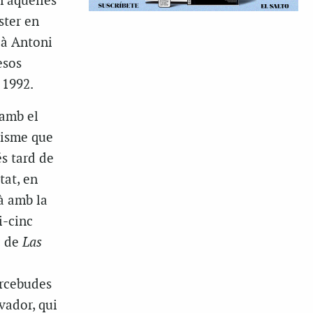
n aquelles
ster en
ià Antoni
esos
 1992.
 amb el
lisme que
és tard de
tat, en
là amb la
i-cinc
c de
Las
ercebudes
lvador, qui