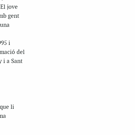
 El jove
amb gent
 una
95 i
rmació del
 i a Sant
que li
rma