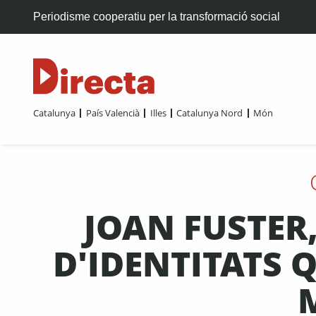
Periodisme cooperatiu per la transformació social
Catalunya
País Valencià
Illes
Catalunya Nord
Món
JOAN FUSTER
D'IDENTITATS 