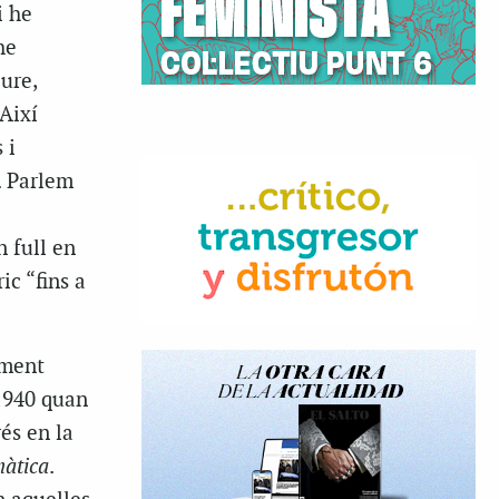
i he
he
ure,
 Així
 i
. Parlem
 full en
ic “fins a
iment
 1940 quan
és en la
àtica
.