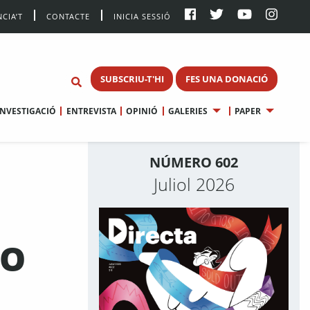
CIA’T
CONTACTE
INICIA SESSIÓ
SUBSCRIU-T'HI
FES UNA DONACIÓ
INVESTIGACIÓ
ENTREVISTA
OPINIÓ
GALERIES
PAPER
NÚMERO 602
Juliol 2026
NO