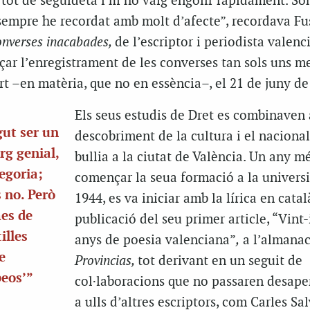
tot de seguideta i m’ho vaig engolir ràpidament. Só
sempre he recordat amb molt d’afecte”, recordava Fu
onverses inacabades,
de l’escriptor i periodista valenc
çar l’enregistrament de les converses tan sols uns m
t –en matèria, que no en essència–, el 21 de juny de
Els seus estudis de Dret es combinaven
gut ser un
descobriment de la cultura i el naciona
rg genial,
bullia a la ciutat de València. Un any m
egoria;
començar la seua formació a la universi
 no. Però
1944, es va iniciar amb la lírica en cata
mes de
publicació del seu primer article, “Vint-
illes
anys de poesia valenciana”
,
a l’almana
e
Provincias,
tot derivant en un seguit de
beos’”
col·laboracions que no passaren desap
a ulls d’altres escriptors, com Carles Sa