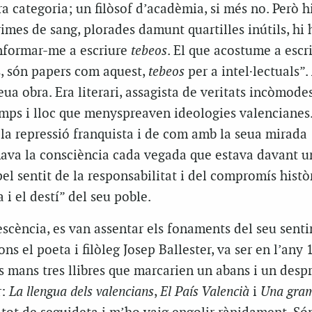
ra categoria; un filòsof d’acadèmia, si més no. Però h
imes de sang, plorades damunt quartilles inútils, hi 
nformar-me a escriure
tebeos
. El que acostume a escri
, són papers com aquest,
tebeos
per a intel·lectuals”.
eua obra. Era literari, assagista de veritats incòmodes
emps i lloc que menyspreaven ideologies valencianes
 la repressió franquista i de com amb la seua mirada
nava la consciència cada vegada que estava davant un
el sentit de la responsabilitat i del compromís històr
a i el destí” del seu poble.
escència, es van assentar els fonaments del seu sent
ns el poeta i filòleg Josep Ballester, va ser en l’any
s mans tres llibres que marcarien un abans i un despr
r:
La llengua dels valencians
,
El País Valencià
i
Una gram