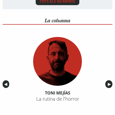
TOTS ELS NÚMEROS
La columna
Anterior
◀︎
Sig
▶︎
TONI MEJÍAS
La rutina de l'horror