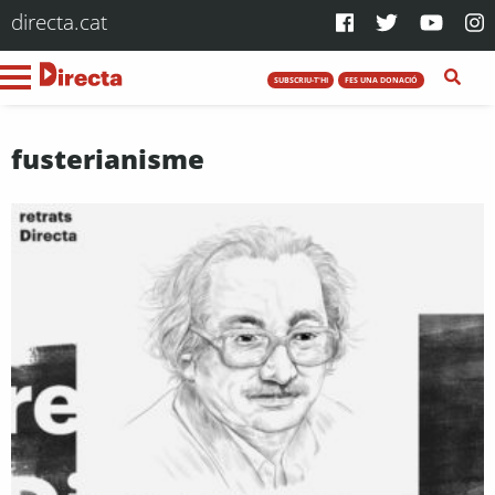
directa.cat
SUBSCRIU-T'HI
FES UNA DONACIÓ
fusterianisme