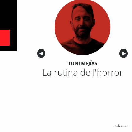
Anterior
◀︎
Sigu
▶︎
TONI MEJÍAS
La rutina de l'horror
Publicitat