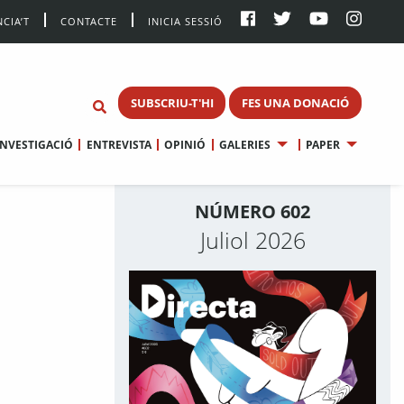
CIA’T
CONTACTE
INICIA SESSIÓ
SUBSCRIU-T'HI
FES UNA DONACIÓ
INVESTIGACIÓ
ENTREVISTA
OPINIÓ
GALERIES
PAPER
NÚMERO 602
Juliol 2026