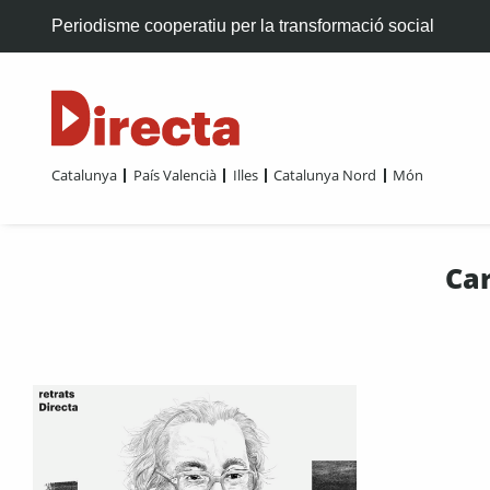
Periodisme cooperatiu per la transformació social
Catalunya
País Valencià
Illes
Catalunya Nord
Món
Car