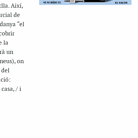
lla. Així,
rcial de
rdanya “el
cobrir
e la
rà un
ineus), on
 del
ació:
casa, / i