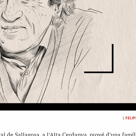
|
FELIP
al de Sallagosa, a l’Alta Cerdanya, prové d’una famíl