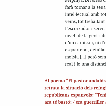
Perpinyà. Diverses d
farà tornar a la seua
intel·lectual amb to
veïns, tot treballant
l’escorxador i servir
nivell de la gent i d
d’un carnisser, ni d’
esquarterat, detallat
molsit. […] però sem
real i jo una distànc
Al poema “El pastor andalús
retrata la situació dels refug
republicans espanyols: “Tenia
ara té bastó; / era guerriller /