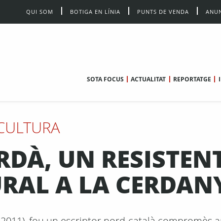
QUI SOM
BOTIGA EN LÍNIA
PUNTS DE VENDA
ANUN
SOTA FOCUS
ACTUALITAT
REPORTATGE
CULTURA
ERDÀ, UN RESISTEN
TURAL A LA CERDAN
 2011), fou un escriptor nord-català compromès 