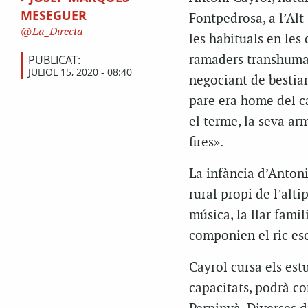
MESEGUER
Fontpedrosa, a l’Alt
La_Directa
les habituals en les 
PUBLICAT:
ramaders transhuman
JULIOL 15, 2020 - 08:40
negociant de bestiar
pare era home del c
el terme, la seva arm
fires».
La infància d’Antoni
rural propi de l’alti
música, la llar famili
componien el ric esc
Cayrol cursa els estu
capacitats, podrà co