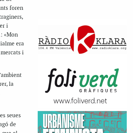
ents foren
traginers,
r i
sa: «Mon
eialme era
 mercats i
l’ambient
er, la
les seues
ragó de