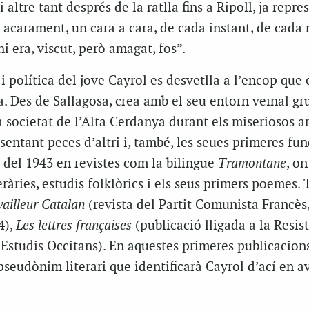
i altre tant després de la ratlla fins a Ripoll, ja repr
 acarament, un cara a cara, de cada instant, de cada
hi era, viscut, però amagat, fos”.
i política del jove Cayrol es desvetlla a l’encop que 
ra. Des de Sallagosa, crea amb el seu entorn veïnal gr
 societat de l’Alta Cerdanya durant els miseriosos a
sentant peces d’altri i, també, les seues primeres fun
 del 1943 en revistes com la bilingüe
Tramontane
, on
eràries, estudis folklòrics i els seus primers poemes.
ailleur Catalan
(revista del Partit Comunista Francès,
4),
Les lettres françaises
(publicació lligada a la Resis
’Estudis Occitans). En aquestes primeres publicacion
seudònim literari que identificarà Cayrol d’ací en av