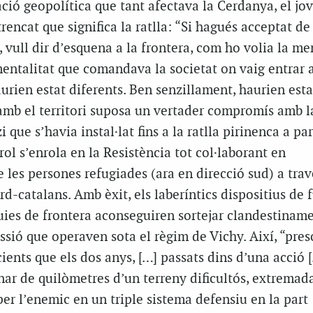
ció geopolítica que tant afectava la Cerdanya, el jo
rencat que significa la ratlla: “Si hagués acceptat de
, vull dir d’esquena a la frontera, com ho volia la me
entalitat que comandava la societat on vaig entrar a
urien estat diferents. Ben senzillament, haurien estat
amb el territori suposa un vertader compromís amb la
 que s’havia instal·lat fins a la ratlla pirinenca a par
rol s’enrola en la Resistència tot col·laborant en
les persones refugiades (ara en direcció sud) a trav
rd-catalans. Amb èxit, els laberíntics dispositius de 
uies de frontera aconseguiren sortejar clandestiname
ssió que operaven sota el règim de Vichy. Així, “pres
ients que els dos anys, […] passats dins d’una acció 
nar de quilòmetres d’un terreny dificultós, extrema
 per l’enemic en un triple sistema defensiu en la part