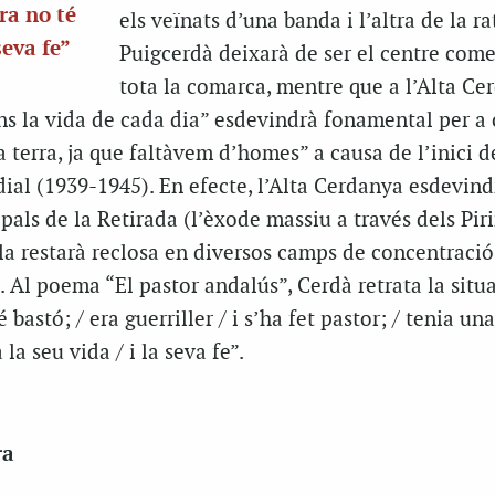
ara no té
els veïnats d’una banda i l’altra de la rat
seva fe”
Puigcerdà deixarà de ser el centre come
tota la comarca, mentre que a l’Alta Ce
dins la vida de cada dia” esdevindrà fonamental per a 
a terra, ja que faltàvem d’homes” a causa de l’inici d
al (1939-1945). En efecte, l’Alta Cerdanya esdevind
ipals de la Retirada (l’èxode massiu a través dels Pir
la restarà reclosa en diversos camps de concentració
à. Al poema “El pastor andalús”, Cerdà retrata la situ
é bastó; / era guerriller / i s’ha fet pastor; / tenia una 
 la seu vida / i la seva fe”.
ra