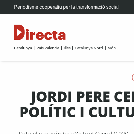
Periodisme cooperatiu per la transformació social
Catalunya
País Valencià
Illes
Catalunya Nord
Món
JORDI PERE C
POLÍTIC I CUL
Sota el pseudònim d'Antoni Cayrol (1920 –