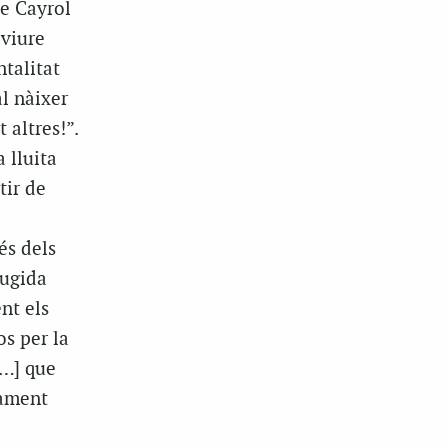
ve Cayrol
 viure
ntalitat
l nàixer
 altres!”.
 lluita
tir de
és dels
fugida
nt els
os per la
[…] que
dament