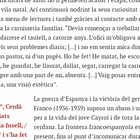
ificultats de salut no li permeten acabar l’etapa, cos
 vila natal. Ací continuarà nodrint la seua curiositat
ta mena de lectures i també gràcies al contacte amb 
 a la carnisseria familiar. “Devia començar a treballar
 darrere el taulell, a catorze anys. L’ofici m’obligava 
els seus problemes diaris; […] i no em sentia mica din
un pastor, ni d’un pagès. Ho he fet! He matat, he esco
, he guardat, he llaurat, dallat, segat, carregat la carr
pre amb una part de mi, absenta. […] Vaig posar entr
ia, una visió estètica”.
La guerra d’Espanya i la victòria del ge
”, Cerdà
Franco (1936-1939) suposa un abans i u
iats
per a la vida del jove Cayrol i de tota l
 fusell, /
cerdana. La frontera francoespanyola es
 i s’ha fet
present, fins al punt d’incomunicar dur