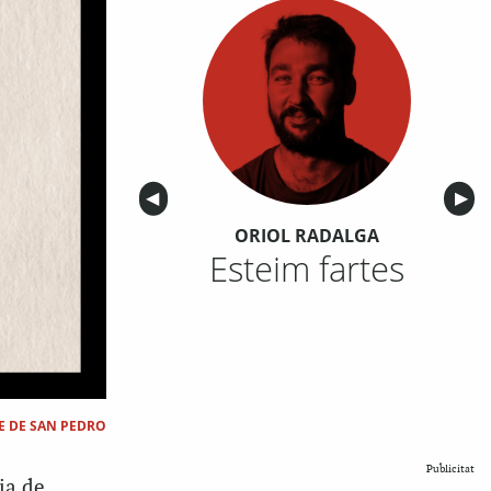
Anterior
◀︎
Sigu
▶︎
ORIOL RADALGA
Esteim fartes
E DE SAN PEDRO
Publicitat
ia de