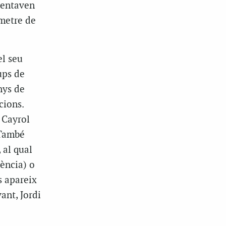
esentaven
 metre de
el seu
ups de
nys de
cions.
 Cayrol
 També
 al qual
tència) o
s apareix
ant, Jordi