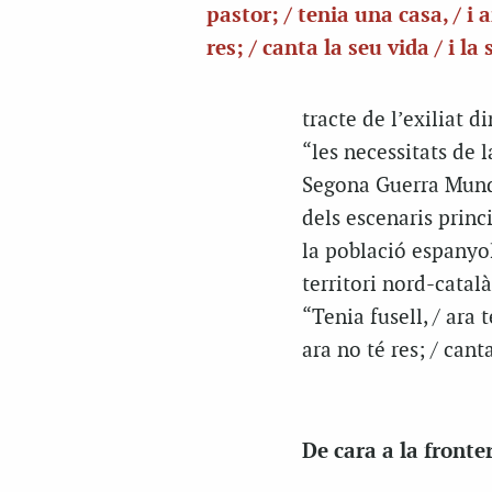
pastor; / tenia una casa, / i 
res; / canta la seu vida / i la 
tracte de l’exiliat 
“les necessitats de l
Segona Guerra Mundi
dels escenaris princ
la població espanyo
territori nord-catal
“Tenia fusell, / ara t
ara no té res; / canta
De cara a la fronte