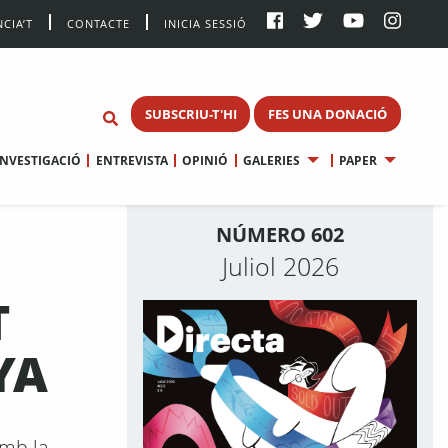
CIA’T
CONTACTE
INICIA SESSIÓ
SUBSCRIU-T'HI
FES UNA DONACIÓ
INVESTIGACIÓ
ENTREVISTA
OPINIÓ
GALERIES
PAPER
NÚMERO 602
Juliol 2026
T
YA
amb la