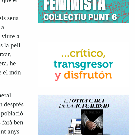
a que el
els seus
 a
a viure a
s la pell
rxat,
eta, he
e el món
neral
n després
a població
 farà ben
ant anys