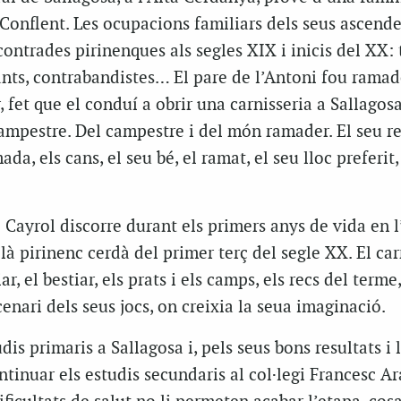
 Conflent. Les ocupacions familiars dels seus ascend
contrades pirinenques als segles XIX i inicis del XX: 
ts, contrabandistes… El pare de l’Antoni fou ramade
, fet que el conduí a obrir una carnisseria a Sallago
ampestre. Del campestre i del món ramader. El seu r
ada, els cans, el seu bé, el ramat, el seu lloc preferit,
 Cayrol discorre durant els primers anys de vida en 
plà pirinenc cerdà del primer terç del segle XX. El carr
ar, el bestiar, els prats i els camps, els recs del terme,
enari dels seus jocs, on creixia la seua imaginació.
dis primaris a Sallagosa i, pels seus bons resultats i 
ntinuar els estudis secundaris al col·legi Francesc A