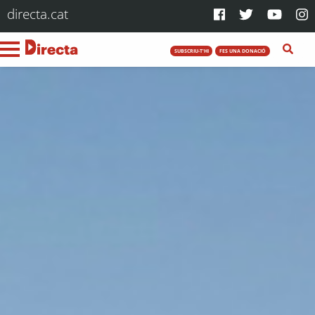
directa.cat
SUBSCRIU-T'HI
FES UNA DONACIÓ