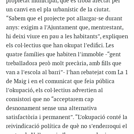
propietat municipal, que es troba afectat per
un canvi en el pla urbanístic de la ciutat.
“Sabem que el projecte pot allargar-se durant
anys: exigim a l’Ajuntament que, mentrestant,
hi deixi viure en pau a les habitants”, expliquen
els col·lectius que han okupat l’edifici. Les
quatre famílies que habiten l’immoble -“gent
treballadora però molt precària, amb fills que
van a l’escola al barri”- l’han rebatejat com La 1
de Maig i en el comunicat que feia pública
l’okupació, els col·lectius advertien al
consistori que no “acceptarem cap
desnonament sense una alternativa
satisfactòria i permanent”. “L’okupació conté la
reivindicació política de què no s’enderroqui el