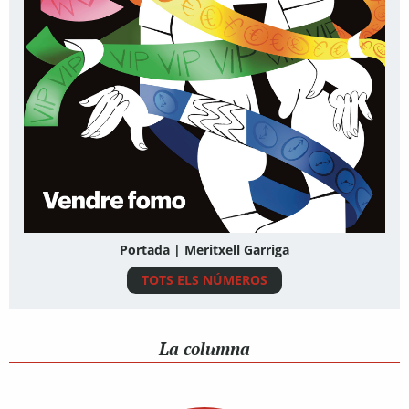
Portada | Meritxell Garriga
TOTS ELS NÚMEROS
La columna