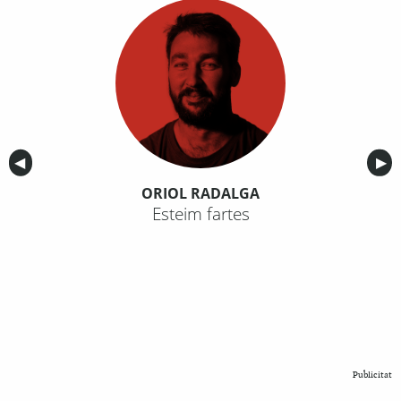
Anterior
◀︎
Sig
▶︎
ORIOL RADALGA
Esteim fartes
Publicitat