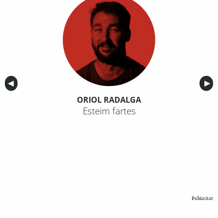
Anterior
◀︎
Sig
▶︎
ORIOL RADALGA
Esteim fartes
Publicitat