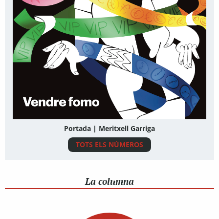
Portada | Meritxell Garriga
TOTS ELS NÚMEROS
La columna