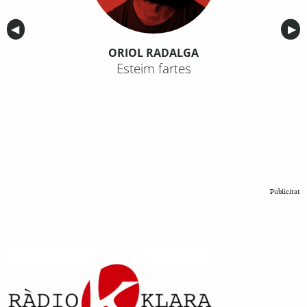
Anterior
◀︎
Sig
▶︎
ORIOL RADALGA
Esteim fartes
Publicitat