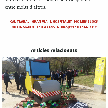
Verd o el Centre d’Estudis de l’Hospitalet,
entre molts d’altres.
CAL TRABAL
GRAN VIA
L'HOSPITALET
NO MÉS BLOCS
NÚRIA MARÍN
PDU GRANVIA
PROJECTE URBANÍSTIC
Articles relacionats