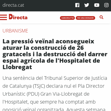
directa.cat
SUBSCRIU-T'HI
FES UNA DONACIÓ
URBANISME
La pressió veïnal aconsegueix
aturar la construcció de 26
gratacels i la destrucció del darrer
espai agrícola de l'Hospitalet de
Llobregat
Una sentència del Tribunal Superior de Justícia
de Catalunya (TSJC) declara nul el Pla Director
Urbanístic (PDU) Gran Via-Llobregat de
l'Hospitalet, que sempre ha comptat amb
oposició veïnal organitzada. Aquesta setmana