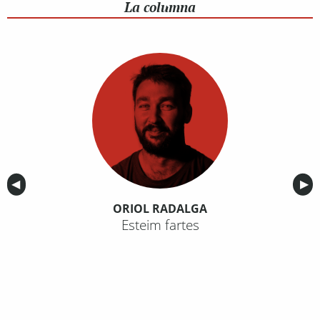
La columna
Anterior
◀︎
Sig
▶︎
ORIOL RADALGA
Esteim fartes