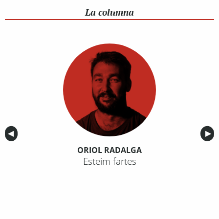
La columna
Anterior
◀︎
Sig
▶︎
ORIOL RADALGA
Esteim fartes