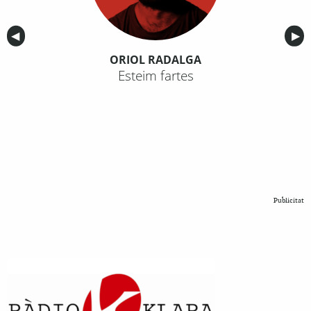
Anterior
◀︎
Sig
▶︎
ORIOL RADALGA
Esteim fartes
Publicitat