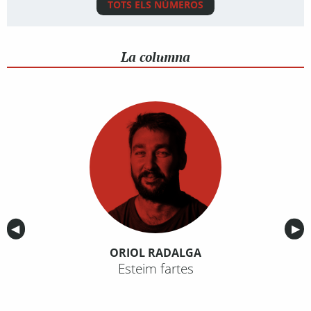
TOTS ELS NÚMEROS
La columna
Anterior
◀︎
Sig
▶︎
ORIOL RADALGA
Esteim fartes