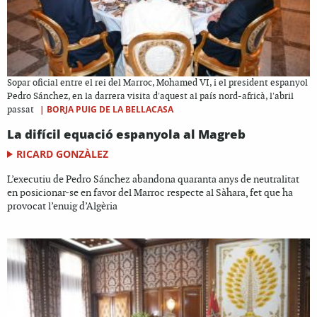
Sopar oficial entre el rei del Marroc, Mohamed VI, i el president espanyol
Pedro Sánchez, en la darrera visita d'aquest al país nord-africà, l'abril
|
BORJA PUIG DE LA BELLACASA
passat
La difícil equació espanyola al Magreb
RICARD GONZÀLEZ
L’executiu de Pedro Sánchez abandona quaranta anys de neutralitat
en posicionar-se en favor del Marroc respecte al Sàhara, fet que ha
provocat l’enuig d’Algèria