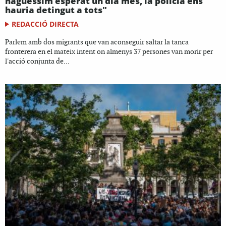
haguéssim esperat un dia més, la policia ens
hauria detingut a tots"
REDACCIÓ DIRECTA
Parlem amb dos migrants que van aconseguir saltar la tanca
fronterera en el mateix intent on almenys 37 persones van morir per
l'acció conjunta de...