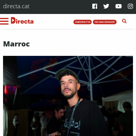
directa.cat
SUBSCRIU-T'HI
FES UNA DONACIÓ
Marroc