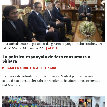
Una trobada entre el president del govern espanyol, Pedro Sánchez, i el
|
ARXIU
rei del Marroc, Mohammed VI
La política espanyola de fets consumats al
Sàhara
PAMELA URRUTIA ARESTIZÁBAL
La manca de voluntat política prèvia de Madrid per buscar una
solució a la qüestió del Sàhara Occidental ha afavorit els interessos
del Marroc i...