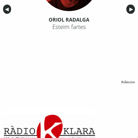
Anterior
◀︎
Sig
▶︎
ORIOL RADALGA
Esteim fartes
Publicitat