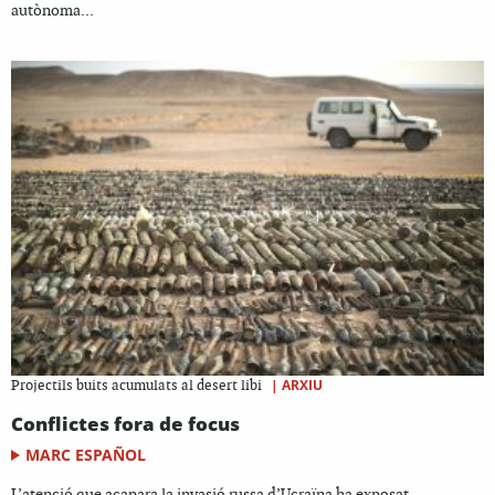
autònoma...
|
ARXIU
Projectils buits acumulats al desert libi
Conflictes fora de focus
MARC ESPAÑOL
L’atenció que acapara la invasió russa d’Ucraïna ha exposat