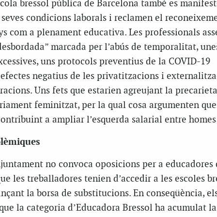
scola bressol pública de Barcelona també es manifes
s seves condicions laborals i reclamen el reconeixem
nys com a plenament educativa. Les professionals as
desbordada” marcada per l’abús de temporalitat, unes
cessives, uns protocols preventius de la COVID-19
 efectes negatius de les privatitzacions i externalitz
racions. Uns fets que estarien agreujant la precarieta
àriament feminitzat, per la qual cosa argumenten que
ontribuint a ampliar l’esquerda salarial entre homes
olèmiques
Ajuntament no convoca oposicions per a educadores 
que les treballadores tenien d’accedir a les escoles br
nçant la borsa de substitucions. En conseqüència, el
 que la categoria d’Educadora Bressol ha acumulat la