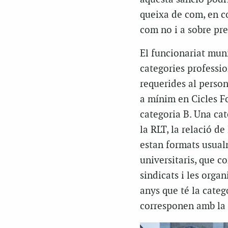
queixa de com, en c
com no i a sobre pre
El funcionariat muni
categories professio
requerides al person
a mínim en Cicles F
categoria B. Una ca
la RLT, la relació d
estan formats usual
universitaris, que c
sindicats i les organ
anys que té la categ
corresponen amb la c