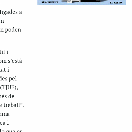
%
bligades a
en
’on poden
il i
om s’està
at i
des pel
 (TJUE),
més de
e treball”.
uina
ea i
do que es