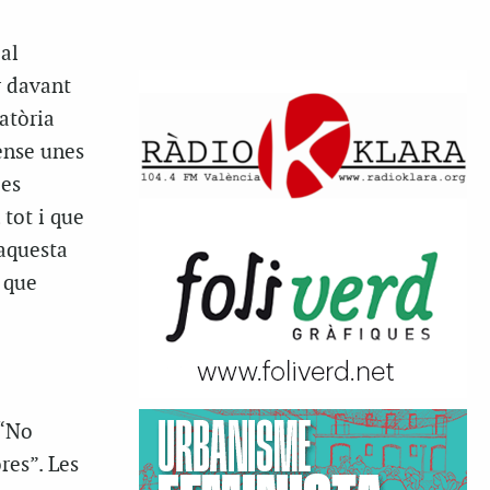
al
r davant
atòria
ense unes
les
 tot i que
 aquesta
 que
 “No
es”. Les