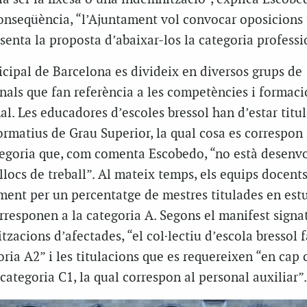
onseqüència, “l’Ajuntament vol convocar oposicions t
senta la proposta d’abaixar-los la categoria professi
cipal de Barcelona es divideix en diversos grups de
nals que fan referència a les competències i formaci
al. Les educadores d’escoles bressol han d’estar tit
ormatius de Grau Superior, la qual cosa es correspon
tegoria que, com comenta Escobedo, “no està desenv
e llocs de treball”. Al mateix temps, els equips docen
ment per un percentatge de mestres titulades en est
orresponen a la categoria A. Segons el manifest signa
itzacions d’afectades, “el col·lectiu d’escola bressol 
oria A2” i les titulacions que es requereixen “en cap 
ategoria C1, la qual correspon al personal auxiliar”.