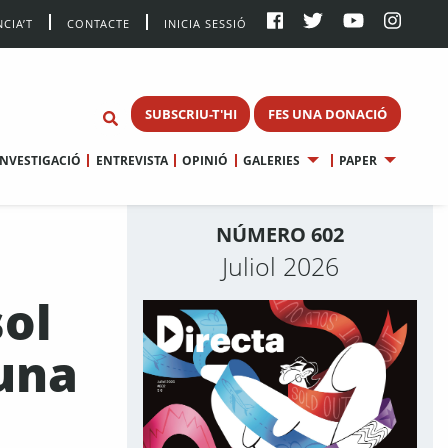
CIA’T
CONTACTE
INICIA SESSIÓ
SUBSCRIU-T'HI
FES UNA DONACIÓ
INVESTIGACIÓ
ENTREVISTA
OPINIÓ
GALERIES
PAPER
NÚMERO 602
Juliol 2026
sol
una