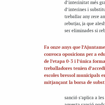
d’interinitat més g
d’interines i substit
treballar any rere a
rebutjar, ja que ale
ser eliminades si re
Fa onze anys que l’Ajuntam
convoca oposicions per a ed
de l’etapa 0-3 i l’única form
treballadores tenien d’accedi
escoles bressol municipals e
mitjançant la borsa de subst
sanció s’aplica a le
aquesta sanció podri