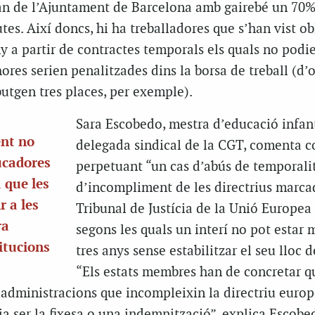
ran de l’Ajuntament de Barcelona amb gairebé un 70
utes. Així doncs, hi ha treballadores que s’han vist o
ny a partir de contractes temporals els quals no podi
shores serien penalitzades dins la borsa de treball (d
butgen tres places, per exemple).
Sara Escobedo, mestra d’educació infant
ent no
delegada sindical de la CGT, comenta c
ucadores
perpetuant “un cas d’abús de temporalit
a que les
d’incompliment de les directrius marca
r a les
Tribunal de Justícia de la Unió Europea
ra
segons les quals un interí no pot estar 
itucions
tres anys sense estabilitzar el seu lloc d
“Els estats membres han de concretar q
s administracions que incompleixin la directriu europ
a ser la fixesa o una indemnització”, explica Escobe