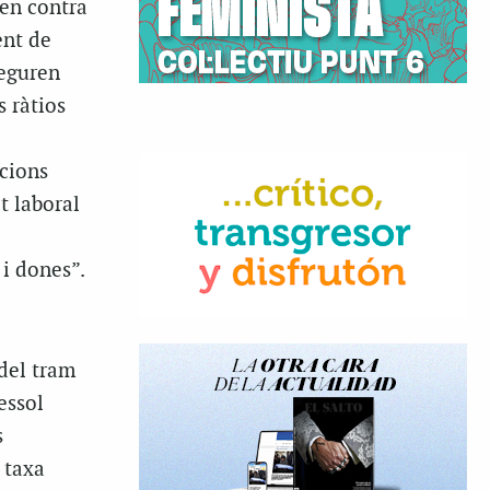
ten contra
ent de
seguren
 ràtios
acions
t laboral
 i dones”.
del tram
essol
s
 taxa