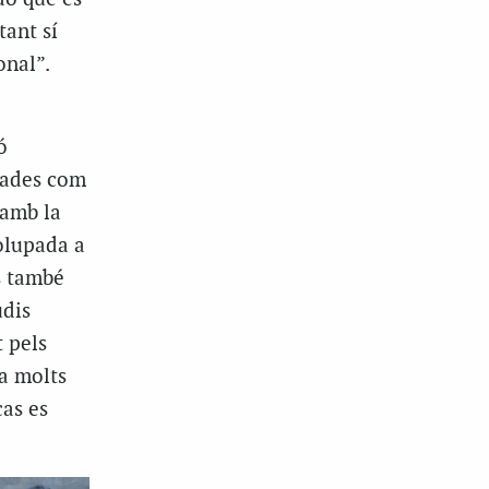
ant sí
onal”.
ó
ulades com
 amb la
olupada a
ts també
udis
t pels
fa molts
cas es