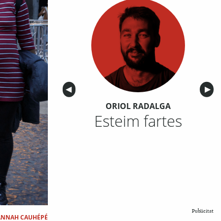
Anterior
◀︎
Sigu
▶︎
ORIOL RADALGA
Esteim fartes
Publicitat
ANNAH CAUHÉPÉ