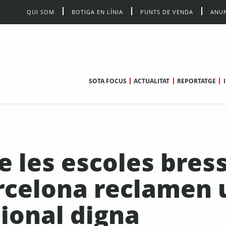
QUI SOM
BOTIGA EN LÍNIA
PUNTS DE VENDA
ANUN
SOTA FOCUS
ACTUALITAT
REPORTATGE
 les escoles bres
rcelona reclamen 
ional digna