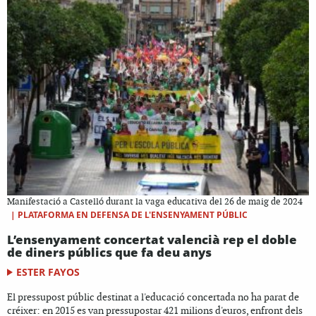
Manifestació a Castelló durant la vaga educativa del 26 de maig de 2024
|
PLATAFORMA EN DEFENSA DE L'ENSENYAMENT PÚBLIC
L’ensenyament concertat valencià rep el doble
de diners públics que fa deu anys
ESTER FAYOS
El pressupost públic destinat a l'educació concertada no ha parat de
créixer: en 2015 es van pressupostar 421 milions d'euros, enfront dels