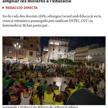
ampliar les millores a l'educació
REDACCIÓ DIRECTA
Sis de cada deu docents (65%) rebutgen l'acord amb Educació en la
votació telemàtica promoguda pels sindicats USTEC, CGT i la
Intersindical. Hi han participat...
Acampada a València en defensa de l'educació pública