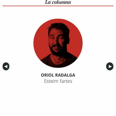
La columna
Anterior
◀︎
Sig
▶︎
ORIOL RADALGA
Esteim fartes