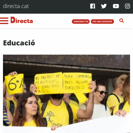
directa.cat
SUBSCRIU-T'HI
FES UNA DONACIÓ
Educació