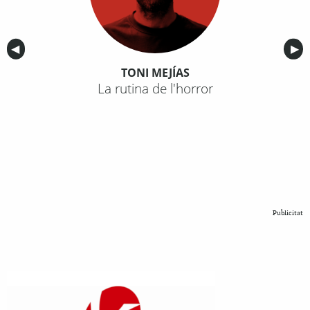
Anterior
◀︎
Sig
▶︎
TONI MEJÍAS
La rutina de l'horror
Publicitat