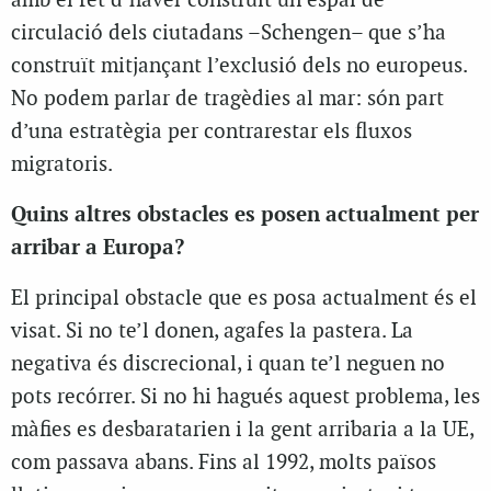
amb el fet d’haver construït un espai de
circulació dels ciutadans –Schengen– que s’ha
construït mitjançant l’exclusió dels no europeus.
No podem parlar de tragèdies al mar: són part
d’una estratègia per contrarestar els fluxos
migratoris.
Quins altres obstacles es posen actualment per
arribar a Europa?
El principal obstacle que es posa actualment és el
visat. Si no te’l donen, agafes la pastera. La
negativa és discrecional, i quan te’l neguen no
pots recórrer. Si no hi hagués aquest problema, les
màfies es desbaratarien i la gent arribaria a la UE,
com passava abans. Fins al 1992, molts països