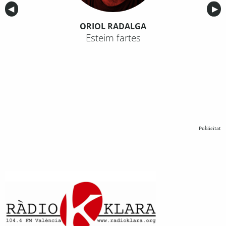
Anterior
◀︎
Sig
▶︎
ORIOL RADALGA
Esteim fartes
Publicitat