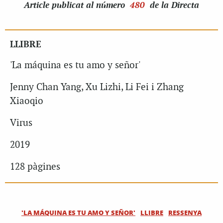
Article
publicat al número
480
de la Directa
LLIBRE
'La máquina es tu amo y señor'
Jenny Chan Yang, Xu Lizhi, Li Fei i Zhang
Xiaoqio
Virus
2019
128 pàgines
'LA MÁQUINA ES TU AMO Y SEÑOR'
LLIBRE
RESSENYA