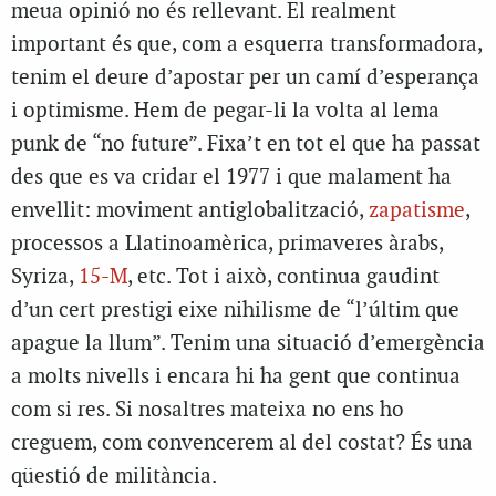
meua opinió no és rellevant. El realment
important és que, com a esquerra transformadora,
tenim el deure d’apostar per un camí d’esperança
i optimisme. Hem de pegar-li la volta al lema
punk de “no future”. Fixa’t en tot el que ha passat
des que es va cridar el 1977 i que malament ha
envellit: moviment antiglobalització,
zapatisme
,
processos a Llatinoamèrica, primaveres àrabs,
Syriza,
15-M
, etc. Tot i això, continua gaudint
d’un cert prestigi eixe nihilisme de “l’últim que
apague la llum”. Tenim una situació d’emergència
a molts nivells i encara hi ha gent que continua
com si res. Si nosaltres mateixa no ens ho
creguem, com convencerem al del costat? És una
qüestió de militància.