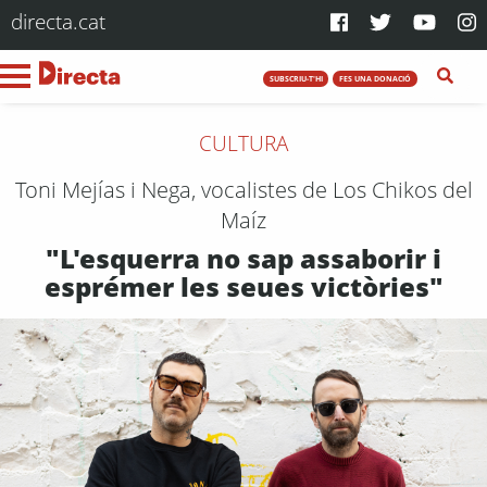
directa.cat
SUBSCRIU-T'HI
FES UNA DONACIÓ
CULTURA
Toni Mejías i Nega, vocalistes de Los Chikos del
Maíz
"L'esquerra no sap assaborir i
esprémer les seues victòries"