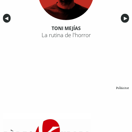
Anterior
◀︎
Sig
▶︎
TONI MEJÍAS
La rutina de l'horror
Publicitat