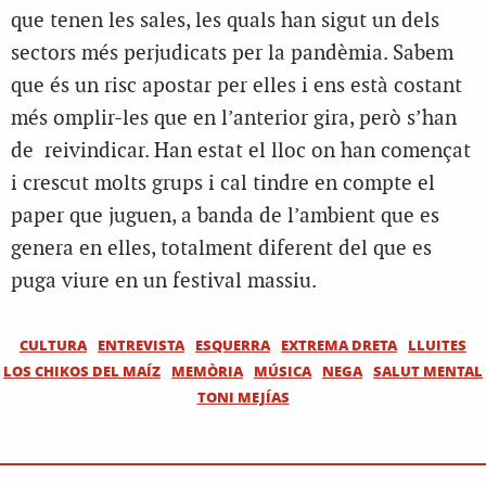
que tenen les sales, les quals han sigut un dels
sectors més perjudicats per la pandèmia. Sabem
que és un risc apostar per elles i ens està costant
més omplir-les que en l’anterior gira, però s’han
de reivindicar. Han estat el lloc on han començat
i crescut molts grups i cal tindre en compte el
paper que juguen, a banda de l’ambient que es
genera en elles, totalment diferent del que es
puga viure en un festival massiu.
CULTURA
ENTREVISTA
ESQUERRA
EXTREMA DRETA
LLUITES
LOS CHIKOS DEL MAÍZ
MEMÒRIA
MÚSICA
NEGA
SALUT MENTAL
TONI MEJÍAS