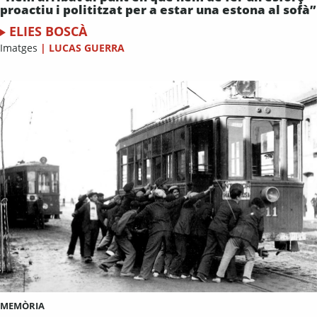
proactiu i polititzat per a estar una estona al sofà”
ELIES BOSCÀ
Imatges
|
LUCAS GUERRA
MEMÒRIA