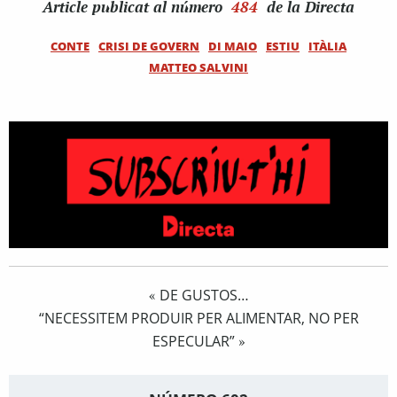
Article
publicat al número
484
de la Directa
CONTE
CRISI DE GOVERN
DI MAIO
ESTIU
ITÀLIA
MATTEO SALVINI
DE GUSTOS…
«
“NECESSITEM PRODUIR PER ALIMENTAR, NO PER
ESPECULAR”
»