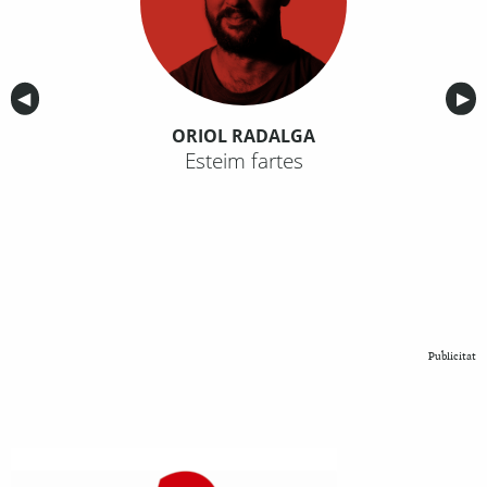
Anterior
◀︎
Sig
▶︎
ORIOL RADALGA
Esteim fartes
Publicitat