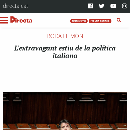
directa.cat
SUBSCRIU-T'HI
FES UNA DONACIÓ
RODA EL MÓN
L'extravagant estiu de la política
italiana