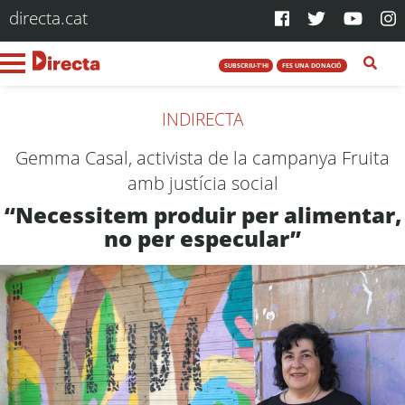
directa.cat
SUBSCRIU-T'HI
FES UNA DONACIÓ
INDIRECTA
Gemma Casal, activista de la campanya Fruita
amb justícia social
“Necessitem produir per alimentar,
no per especular”