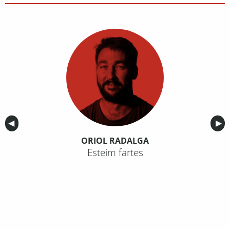
Anterior
◀︎
Sig
▶︎
ORIOL RADALGA
Esteim fartes