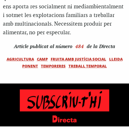
ens aporta res socialment ni mediambientalment
i sotmet les explotacions familiars a treballar
amb multinacionals. Necessitem produir per
alimentar, no per especular.
Article
publicat al número
484
de la Directa
AGRICULTURA
CAMP
FRUITA AMB JUSTÍCIA SOCIAL
LLEIDA
PONENT
TEMPORERES
TREBALL TEMPORAL