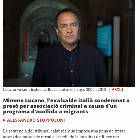
|
ARXIU
Lucano va ser alcalde de Riace, entre els anys 2004 i 2018
Mimmo Lucano, l'exalcalde italià condemnat a
presó per associació criminal a causa d'un
programa d'acollida a migrants
ALESSANDRO STOPPOLONI
La sentencia del tribunal calabrès, que imposa una pena de tretze
anys i dos mesos de presó a l'exedil de la localitat de Riace per...