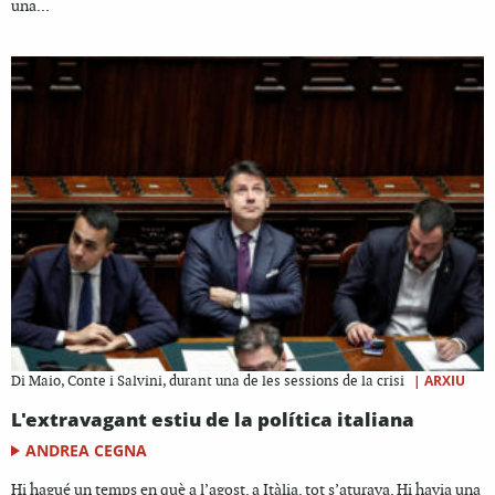
una...
|
ARXIU
Di Maio, Conte i Salvini, durant una de les sessions de la crisi
L'extravagant estiu de la política italiana
ANDREA CEGNA
Hi hagué un temps en què a l’agost, a Itàlia, tot s’aturava. Hi havia una