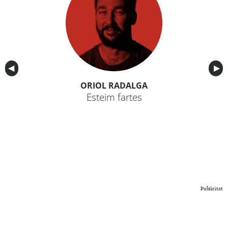
Anterior
◀︎
Sig
▶︎
ORIOL RADALGA
Esteim fartes
Publicitat