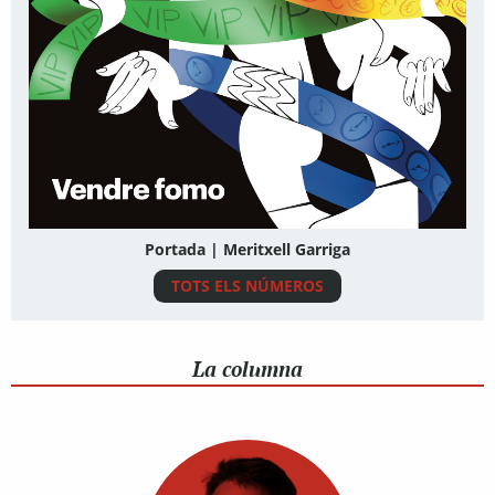
Portada | Meritxell Garriga
TOTS ELS NÚMEROS
La columna