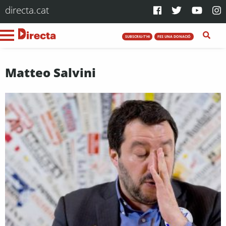
directa.cat
SUBSCRIU-T'HI
FES UNA DONACIÓ
Matteo Salvini