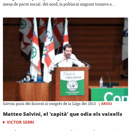
mena de pacte social: del nord, la població migrant tornava a...
|
ARXIU
Salvini parla del faristol al congrés de la Lliga del 2013
Matteo Salvini, el 'capità' que odia els vaixells
VICTOR SERRI