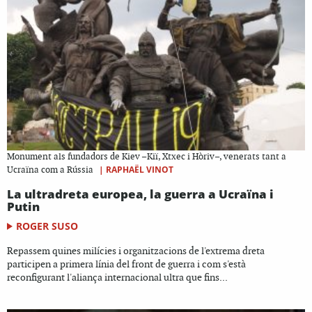
Monument als fundadors de Kiev –Kiï, Xtxec i Hòriv–, venerats tant a
|
RAPHAËL VINOT
Ucraïna com a Rússia
La ultradreta europea, la guerra a Ucraïna i
Putin
ROGER SUSO
Repassem quines milícies i organitzacions de l'extrema dreta
participen a primera línia del front de guerra i com s'està
reconfigurant l'aliança internacional ultra que fins...