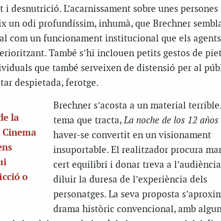
at i desnutrició. L’acarnissament sobre unes persones
ix un odi profundíssim, inhumà, que Brechner sembla
ial com un funcionament institucional que els agents
erioritzant. També s’hi inclouen petits gestos de piet
ividuals que també serveixen de distensió per al públ
tar despietada, ferotge.
Brechner s’acosta a un material terrible.
de la
tema que tracta,
La noche de los 12 años
e Cinema
haver-se convertit en un visionament
ens
insuportable. El realitzador procura ma
ui
cert equilibri i donar treva a l’audiènci
icció o
diluir la duresa de l’experiència dels
personatges. La seva proposta s’aproxi
drama històric convencional, amb algu