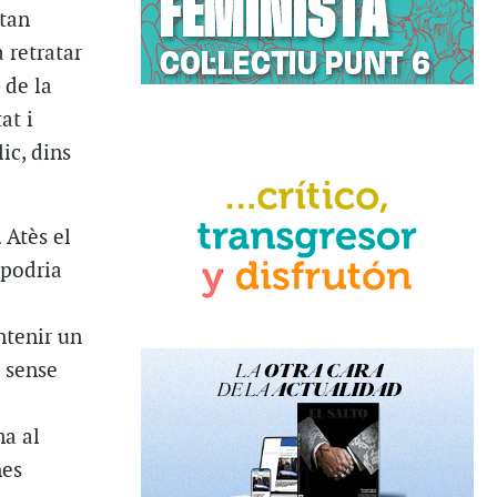
 tan
 retratar
 de la
at i
ic, dins
 Atès el
podria
ntenir un
a sense
ma al
nes