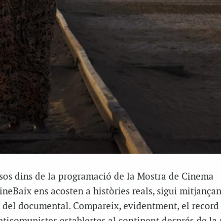
osos dins de la programació de la Mostra de Cinema
neBaix ens acosten a històries reals, sigui mitjançan
o del documental. Compareix, evidentment, el record 