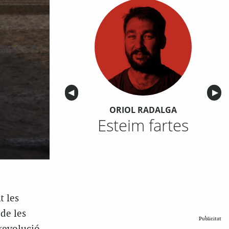
Anterior
◀︎
Sigu
▶︎
ORIOL RADALGA
Esteim fartes
t les
de les
Publicitat