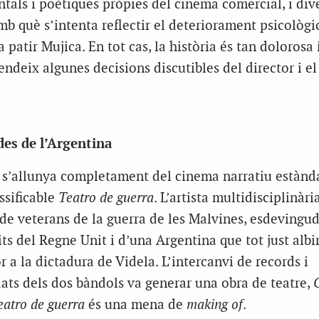
tals i poètiques pròpies del cinema comercial, i div
mb què s’intenta reflectir el deteriorament psicològic
 patir Mujica. En tot cas, la història és tan dolorosa 
endeix algunes decisions discutibles del director i el
des de l’Argentina
i, s’allunya completament del cinema narratiu estàn
ssificable
Teatro de guerra
. L’artista multidisciplinàri
de veterans de la guerra de les Malvines, esdevingud
its del Regne Unit i d’una Argentina que tot just albi
 a la dictadura de Videla. L’intercanvi de records i
ats dels dos bàndols va generar una obra de teatre,
eatro de guerra
és una mena de
making of
.