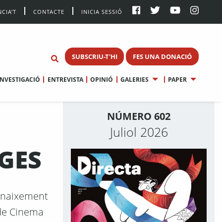
CIA’T
CONTACTE
INICIA SESSIÓ
SUBSCRIU-T'HI
FES UNA DONACIÓ
INVESTIGACIÓ
ENTREVISTA
OPINIÓ
GALERIES
PAPER
NÚMERO 602
Juliol 2026
GES
l naixement
 de Cinema