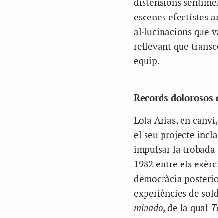
distensions sentimen
escenes efectistes a
al·lucinacions que va
rellevant que transc
equip.
Records dolorosos 
Lola Arias, en canv
el seu projecte incla
impulsar la trobada 
1982 entre els exèrc
democràcia posterior
experiències de sold
minado
, de la qual
T