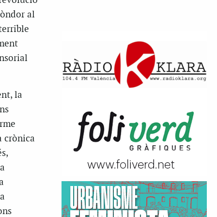
revolució
Còndor al
terrible
ament
nsorial
nt, la
uns
erme
a crònica
s,
 a
a
ja
ons