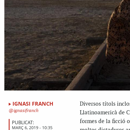
IGNASI FRANCH
Diversos títols incl
ignasifranch
Llatinoamericà de Ci
formes de la ficció 
PUBLICAT:
MARÇ 6, 2019 - 10:35