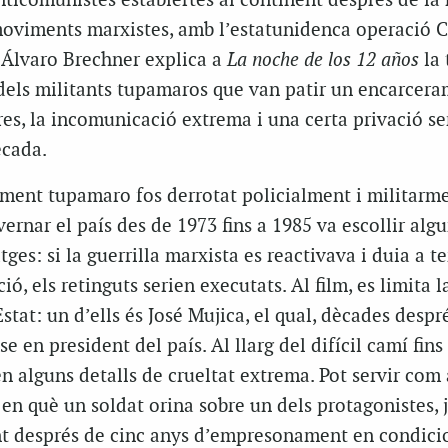
ticomunistes establertes al continent després de la 
moviments marxistes, amb l’estatunidenca operació 
à Álvaro Brechner explica a
La noche de los 12 años
la 
 dels militants tupamaros que van patir un encarcer
res, la incomunicació extrema i una certa privació se
ècada.
ment tupamaro fos derrotat policialment i militarme
ernar el país des de 1973 fins a 1985 va escollir alg
es: si la guerrilla marxista es reactivava i duia a t
ió, els retinguts serien executats. Al film, es limita l
Estat: un d’ells és José Mujica, el qual, dècades despré
e en president del país. Al llarg del difícil camí fins
en alguns detalls de crueltat extrema. Pot servir com 
n què un soldat orina sobre un dels protagonistes, 
nt després de cinc anys d’empresonament en condici