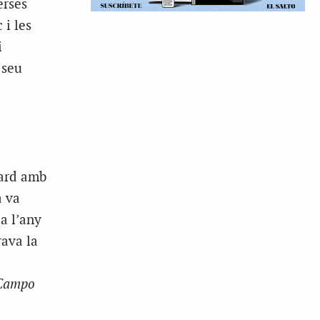
erses
 i les
i
 seu
dard amb
a va
a l’any
rava la
Campo