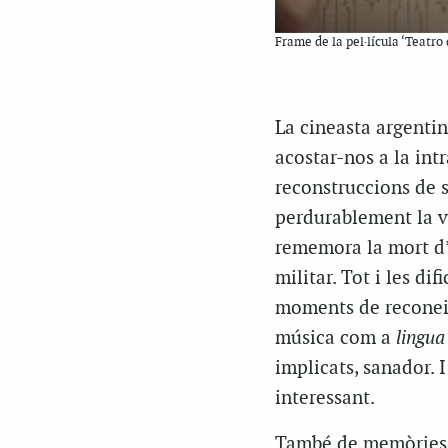
Frame de la pel·lícula ‘Teatro
La cineasta argentina
acostar-nos a la intr
reconstruccions de s
perdurablement la vi
rememora la mort d’u
militar. Tot i les di
moments de reconeix
música com a
lingua
implicats, sanador. I
interessant.
També de memòries 