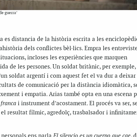
 de guerra’
 es distancia de la història escrita a les enciclopèdi
ahistòria dels conflictes bèl·lics. Empra les entreviste
ituacions, incloses les experiències que marquen
da de les persones. Un soldat britànic, per exemple,
n soldat argentí i com aquest fet el va dur a deixar 
ficultats de comunicació per la distància idiomàtica, 
ement i empatia. Arias també opta en una escena pe
 franca
i instrument d’acostament. El procés va ser, s
 el resultat fílmic, agredolç, trasbalsador i infinitame
personals ens parla
El silencio es un cuerpo que cae
, 