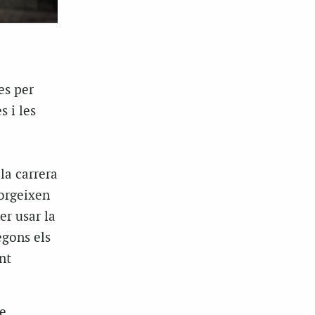
es per
s i les
la carrera
sorgeixen
r usar la
egons els
nt
de