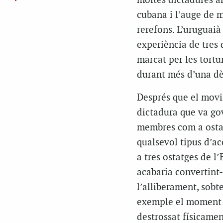
moltes dictadures an
cubana i l’auge de 
rerefons. L’uruguai
experiència de tres
marcat per les tortu
durant més d’una d
Després que el movi
dictadura que va gov
membres com a ostatg
qualsevol tipus d’acc
a tres ostatges de l’
acabaria convertint-s
l’alliberament, sobt
exemple el moment e
destrossat físicame