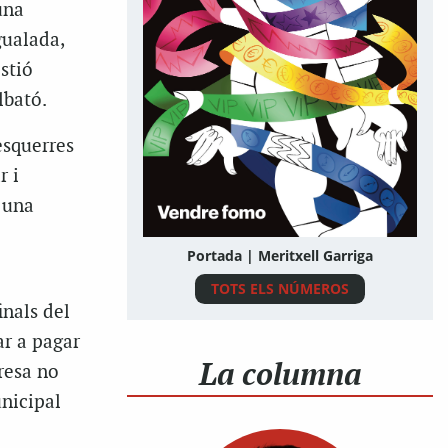
una
gualada,
stió
lbató.
esquerres
r i
 una
Portada | Meritxell Garriga
TOTS ELS NÚMEROS
nals del
ar a pagar
La columna
resa no
unicipal