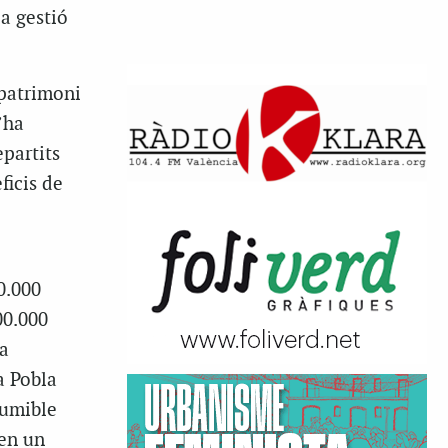
a gestió
 patrimoni
’ha
epartits
ficis de
0.000
00.000
 a
a Pobla
sumible
 en un