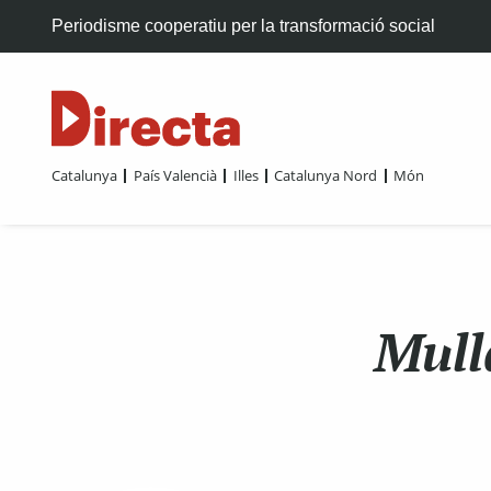
Periodisme cooperatiu per la transformació social
Catalunya
País Valencià
Illes
Catalunya Nord
Món
Mulla