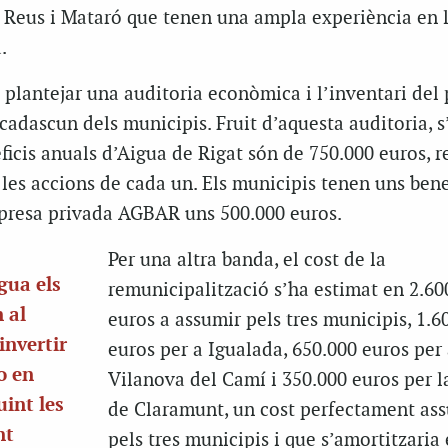
, Reus i Mataró que tenen una ampla experiència en l
.
a plantejar una auditoria econòmica i l’inventari del
adascun dels municipis. Fruit d’aquesta auditoria, s
ficis anuals d’Aigua de Rigat són de 750.000 euros, r
es accions de cada un. Els municipis tenen uns bene
mpresa privada AGBAR uns 500.000 euros.
Per una altra banda, el cost de la
gua els
remunicipalització s’ha estimat en 2.60
 al
euros a assumir pels tres municipis, 1.6
invertir
euros per a Igualada, 650.000 euros per
o en
Vilanova del Camí i 350.000 euros per l
uint les
de Claramunt, un cost perfectament as
nt
pels tres municipis i que s’amortitzaria