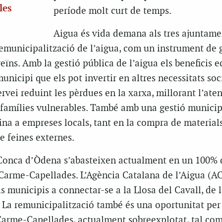
les
període molt curt de temps.
Aigua és vida demana als tres ajuntame
remunicipalització de l’aigua, com un instrument de 
veïns. Amb la gestió pública de l’aigua els beneficis 
unicipi que els pot invertir en altres necessitats soc
rvei reduint les pèrdues en la xarxa, millorant l’aten
s famílies vulnerables. També amb una gestió municip
ina a empreses locals, tant en la compra de materia
e feines externes.
 Conca d’Òdena s’abasteixen actualment en un 100% d
r Carme-Capellades. L’Agència Catalana de l’Aigua (A
ls municipis a connectar-se a la Llosa del Cavall, de 
. La remunicipalització també és una oportunitat per
 Carme-Capellades, actualment sobreexplotat, tal co