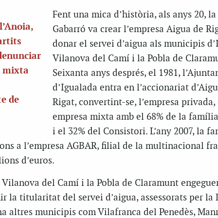
Fent una mica d’història, als anys 20, la
l’Anoia,
Gabarró va crear l’empresa Aigua de Ri
rtits
donar el servei d’aigua als municipis d’
 denunciar
Vilanova del Camí i la Pobla de Claram
a mixta
Seixanta anys després, el 1981, l’Ajunt
d’Igualada entra en l’accionariat d’Aig
te de
Rigat, convertint-se, l’empresa privada,
empresa mixta amb el 68% de la famíli
i el 32% del Consistori. L’any 2007, la fa
ons a l’empresa AGBAR, filial de la multinacional fr
ions d’euros.
, Vilanova del Camí i la Pobla de Claramunt engegue
 la titularitat del servei d’aigua, assessorats per la
ha altres municipis com Vilafranca del Penedès, Manr