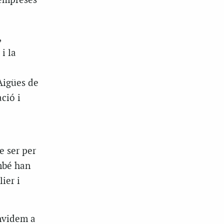
 empreses
,
i la
Aigües de
ció i
e ser per
mbé han
ier i
onvidem a