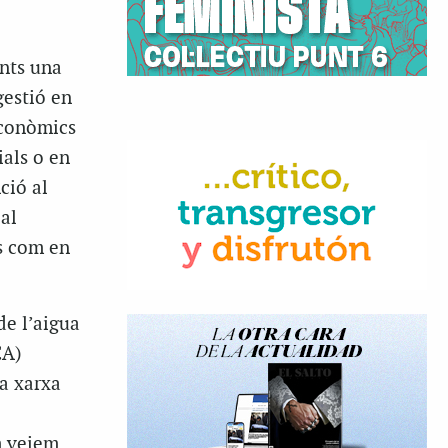
nts una
gestió en
econòmics
ials o en
ció al
al
ls com en
e l’aigua
CA)
la xarxa
m veiem