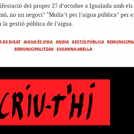
ifestació del proper 27 d’octubre a Igualada amb els
mú, no un negoci” “Mulla’t per l’aigua pública” per ex
 la gestió pública de l’aigua.
A DE RIGAT
AIGUA ÉS VIDA
ANOIA
GESTIÓ PÚBLICA
REMUNICIPAL
REMUNICIPALITZAR
SUSANNA ABELLA