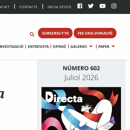
CIA’T
CONTACTE
INICIA SESSIÓ
SUBSCRIU-T'HI
FES UNA DONACIÓ
INVESTIGACIÓ
ENTREVISTA
OPINIÓ
GALERIES
PAPER
NÚMERO 602
Juliol 2026
a