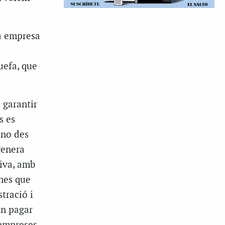
na empresa
uefa, que
 garantir
s es
 no des
genera
tiva, amb
anes que
tració i
en pagar