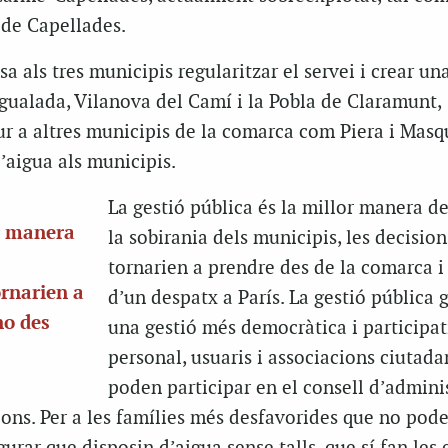
 de Capellades.
a als tres municipis regularitzar el servei i crear u
alada, Vilanova del Camí i la Pobla de Claramunt,
ur a altres municipis de la comarca com Piera i Masq
l’aigua als municipis.
La gestió pública és la millor manera de
or manera
la sobirania dels municipis, les decision
tornarien a prendre des de la comarca i
ornarien a
d’un despatx a París. La gestió pública 
no des
una gestió més democràtica i participa
personal, usuaris i associacions ciutad
poden participar en el consell d’adminis
ions. Per a les famílies més desfavorides que no pod