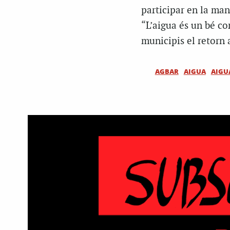
participar en la man
“L’aigua és un bé co
municipis el retorn a
AGBAR
AIGUA
AIGU