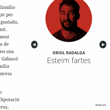
 família
gat per
Igualada,
unt.
ament
ua de
Anterior
◀︎
Sigu
▶︎
 en una
ORIOL RADALGA
Esteim fartes
a Gabarró
mília
ancesa
n
 Diputació
Publicitat
esa,