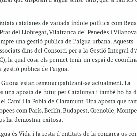
gurar que disposin d’aigua sense talls, que sí fan les
utats catalanes de variada índole política com Reus
Prat del Llobregat, Vilafranca del Penedès i Vilanova 
empre una gestió publica de l’aigua urbana. Aquests
sociats dins del Consorci per a la Gestió Integral d’
, la qual cosa els permet tenir un espai de coordina
la gestió publica de l’aigua.
, Girona estan remunicipalitzant-se actualment. La
s una aposta de futur per Catalunya i també ho ha d
del Camí i la Pobla de Claramunt. Una aposta que ta
ropees com París, Berlín, Budapest, Grenoble, Montpel
ps ha demostrar exitosa.
Aigua és Vida i la resta d’entitats de la comarca us c