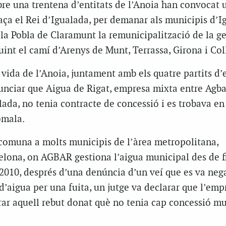
bre una trentena d’entitats de l’Anoia han convocat 
aça el Rei d’Igualada, per demanar als municipis d’I
la Pobla de Claramunt la remunicipalització de la ge
uint el camí d’Arenys de Munt, Terrassa, Girona i Col
 vida de l’Anoia, juntament amb els quatre partits d’
unciar que Aigua de Rigat, empresa mixta entre Agba
ada, no tenia contracte de concessió i es trobava en
òmala.
 comuna a molts municipis de l’àrea metropolitana,
lona, on AGBAR gestiona l’aigua municipal des de fi
 2010, després d’una denúncia d’un veí que es va neg
d’aigua per una fuita, un jutge va declarar que l’emp
rar aquell rebut donat què no tenia cap concessió m