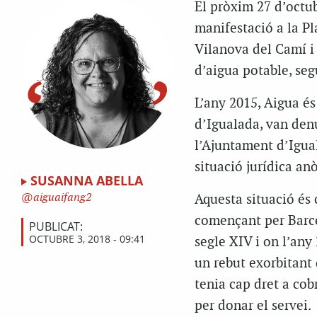
El pròxim 27 d’octu
manifestació a la Pl
Vilanova del Camí i 
d’aigua potable, seg
L’any 2015, Aigua és
d’Igualada, van den
l’Ajuntament d’Igual
situació jurídica an
SUSANNA ABELLA
aiguaifang2
Aquesta situació és
començant per Barce
PUBLICAT:
OCTUBRE 3, 2018 - 09:41
segle XIV i on l’any
un rebut exorbitant 
tenia cap dret a cob
per donar el servei.