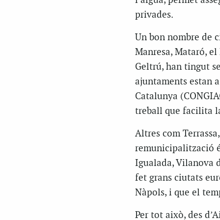
l’aigua, permet asse
privades.
Un bon nombre de ci
Manresa, Mataró, el 
Geltrú, han tingut s
ajuntaments estan as
Catalunya (CONGIAC)
treball que facilita 
Altres com Terrassa
remunicipalització é
Igualada, Vilanova 
fet grans ciutats eu
Nàpols, i que el tem
Per tot això, des d’