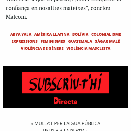
confiança en nosaltres mateixes”, conclou
Malcom.
ABYA YALA
AMÈRICA LLATINA
BOLÍVIA
COLONIALISME
EXPRESSIONS
FEMINISMES
GUATEMALA
SÀGAR MALÉ
VIOLÈNCIA DE GÈNERE
VIOLÈNCIA MASCLISTA
MULLA’T PER L’AIGUA PÚBLICA
«