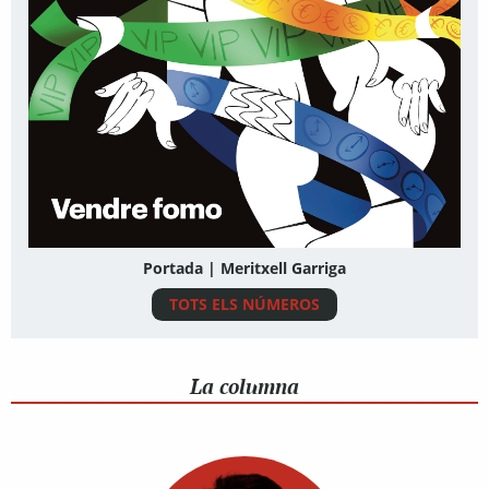
Portada | Meritxell Garriga
TOTS ELS NÚMEROS
La columna