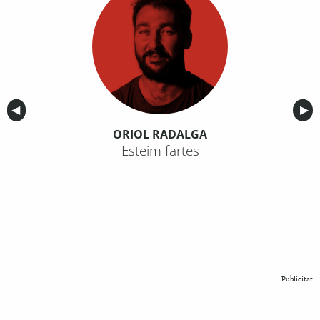
Anterior
◀︎
Sig
▶︎
ORIOL RADALGA
Esteim fartes
Publicitat