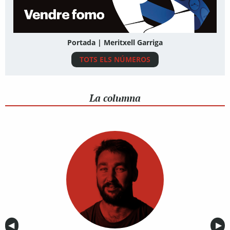
Portada | Meritxell Garriga
TOTS ELS NÚMEROS
La columna
Anterior
◀︎
Sig
▶︎