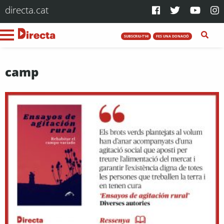
directa.cat
SUBSCRIU-T'HI
FES UNA DONACIÓ
camp