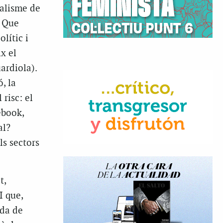
talisme de
. Que
lític i
x el
ardiola).
, la
 risc: el
ebook,
al?
ls sectors
t,
I que,
ada de