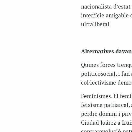
nacionalista d’estat 
interfície amigable d
ultraliberal.
Alternatives davant
Quines forces trenqu
politicosocial, i fa
col·lectivisme democ
Feminismes. El femin
feixisme patriarcal,
perdre domini i privi
Ciudad Juárez a Iruñ
contrarevolució patr