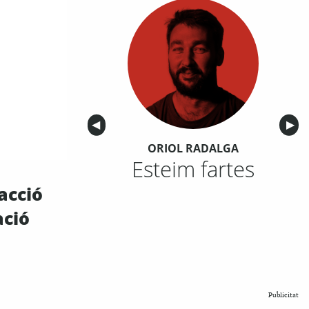
Anterior
◀︎
Sigu
▶︎
ORIOL RADALGA
Esteim fartes
acció
ació
Publicitat