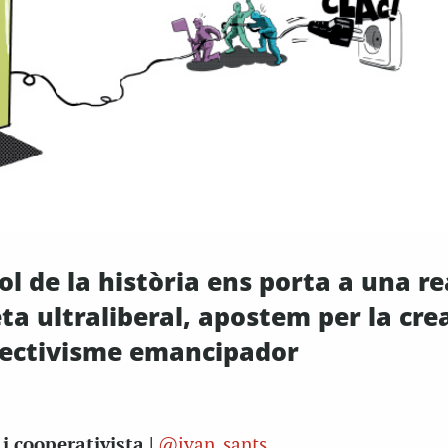
l de la història ens porta a una re
eta ultraliberal, apostem per la cre
·lectivisme emancipador
i cooperativista |
@ivan_sants