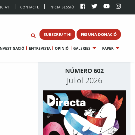
CIA’T
CONTACTE
INICIA SESSIÓ
SUBSCRIU-T'HI
FES UNA DONACIÓ
INVESTIGACIÓ
ENTREVISTA
OPINIÓ
GALERIES
PAPER
NÚMERO 602
Juliol 2026