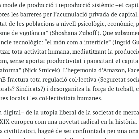
n mode de producció i reproducció sistèmic –el capi
tes les barreres per l’acumulació privada de capital
tat de les poblacions a nivell psicològic, econòmic, po
lisme de vigilància” (Shoshana Zuboff). Que subsumei
vincle tecnològic: “el món com a interfície” (Ingrid Gu
zar tota activitat humana, mediatitzant la producció
um, sense aportar productivitat i parasitant el capital
taforma” (Nick Srnicek). L’hegemonia d’Amazon, Fac
B fractura tota regulació col·lectiva (Seguretat soci
als? Sindicats?) i desorganitza la força de treball, e
res locals i les col·lectivitats humanes.
 digital– de la utopia liberal de la societat de merca
XIX europeu com una novetat radical en la història. 
s civilitzatori, hagué de ser confrontada per una on