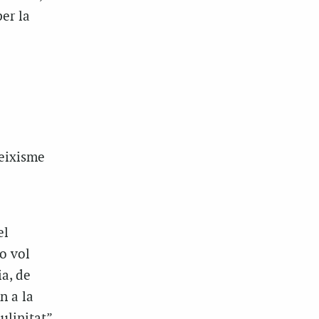
per la
feixisme
el
o vol
ia, de
n a la
ulinitat”