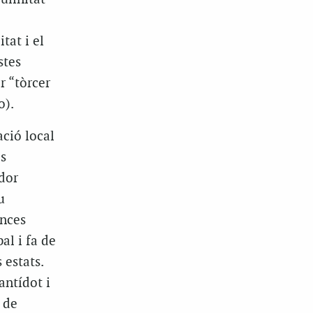
tat i el
stes
r “tòrcer
o).
ció local
es
dor
u
ances
al i fa de
 estats.
antídot i
 de