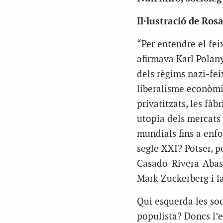
Il·lustració de Ros
“Per entendre el fei
afirmava Karl Polany
dels règims nazi-fe
liberalisme econòmi
privatitzats, les fà
utopia dels mercats 
mundials fins a enfon
segle XXI? Potser, 
Casado-Rivera-Abasca
Mark Zuckerberg i la
Qui esquerda les so
populista? Doncs l’