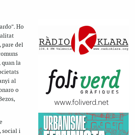
cardo”. Ho
alitat
 pare del
 comuns
, quan la
ocietats
anyi al
sonaro o
Bezos,
e
social i