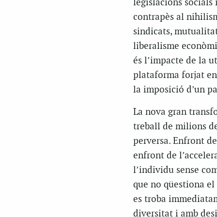
legislacions socials
contrapès al nihilis
sindicats, mutualitat
liberalisme econòmic
és l’impacte de la u
plataforma forjat en
la imposició d’un p
La nova gran transf
treball de milions 
perversa. Enfront de 
enfront de l’accelera
l’individu sense com
que no qüestiona el 
es troba immediatam
diversitat i amb desi