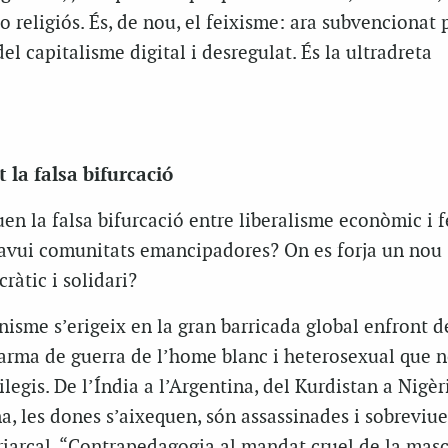
o religiós. És, de nou, el feixisme: ara subvencionat 
el capitalisme digital i desregulat. És la ultradreta
 la falsa bifurcació
en la falsa bifurcació entre liberalisme econòmic i 
n avui comunitats emancipadores? On es forja un nou
ràtic i solidari?
isme s’erigeix en la gran barricada global enfront d
 arma de guerra de l’home blanc i heterosexual que n
legis. De l’Índia a l’Argentina, del Kurdistan a Nigèr
a, les dones s’aixequen, són assassinades i sobreviue
iarcal. “Contrapedagogia al mandat cruel de la masc