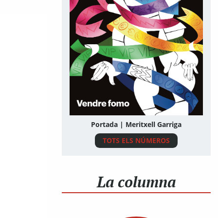
Portada | Meritxell Garriga
TOTS ELS NÚMEROS
La columna