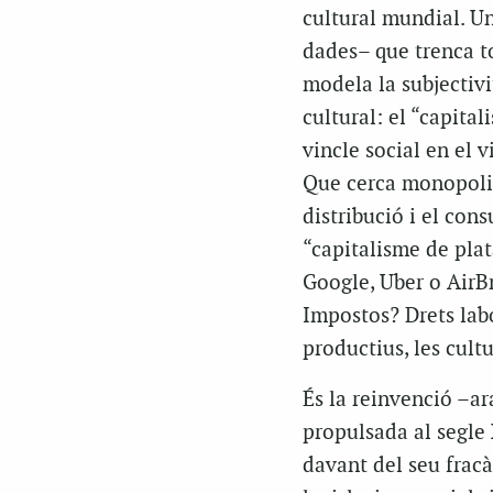
cultural mundial. U
dades– que trenca to
modela la subjectivi
cultural: el “capita
vincle social en el 
Que cerca monopolit
distribució i el cons
“capitalisme de pla
Google, Uber o AirBn
Impostos? Drets labor
productius, les cultu
És la reinvenció –ara
propulsada al segle 
davant del seu fracà