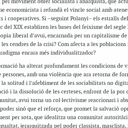
 i pel moviment obrer socialista i anarquista, que act
me economicista i refundà el vincle social amb atene
s i cooperatives. Si –seguint Polanyi– els estralls de
 del XIX establiren les bases del feixisme del segle
topia liberal d’avui, encarnada per un capitalisme de
 les cendres de la crisi? Com afecta a les poblacions
aradigma encara més individualitzador?
ormació ha alterat profundament les condicions de v
de persones, amb una violència que ara retorna de fo
la solitud i l’afebliment de les sociabilitats no digita
ció i la dissolució de les certeses, enfront de la por 
unitat, avui torna un col·lectivisme reaccionari i abs
poder sinó que el reforça, que promet la salvació op
ent per sota, que idealitza una comunitat autoritàri
gualtat, jerarquitzada pel poder classista, masclista, 