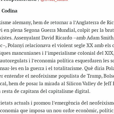
a Codina
xisme alemany, hem de retornar a l’Anglaterra de Ri
i en plena Segona Guerra Mundial, colpit per la brut
ixistes. Assenyalant David Ricardo –amb Adam Smith,
c–, Polanyi relacionava el violent segle XX amb els
briques mancunianes i l’imperialisme colonial del XIX
autoregulats i l’economia política esquerdaren les s
sar-les en la guerra i el totalitarisme. Què diria Pol
per entendre el neofeixisme populista de Trump, Bol
l, hem de posar la mirada al Silicon Valley de Jeff 
 resta de capitans del capitalisme digital.
cietats actuals i promou l’emergència del neofeixism
economia que imposa un nou ordre econòmic, polític, 