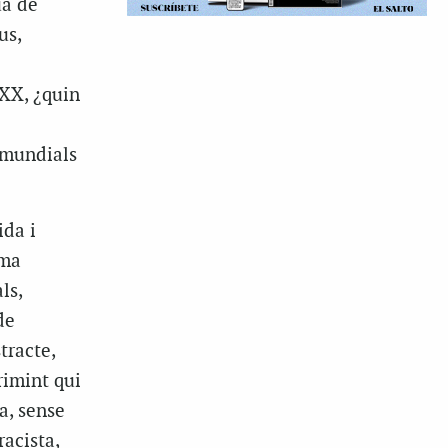
uà de
us,
l
 XX, ¿quin
 mundials
ida i
rma
ls,
de
tracte,
rimint qui
a, sense
racista,