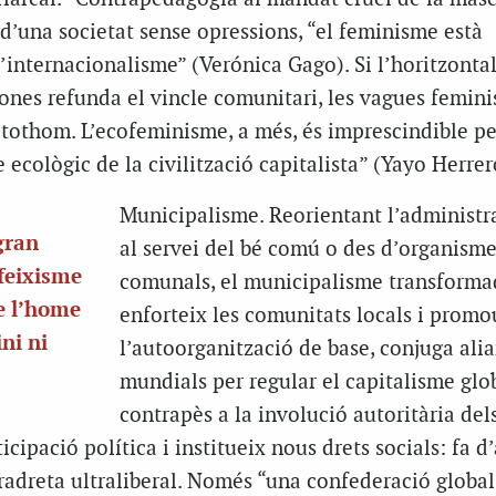
 d’una societat sense opressions, “el feminisme està
’internacionalisme” (Verónica Gago). Si l’horitzontali
ones refunda el vincle comunitari, les vagues femini
tothom. L’ecofeminisme, a més, és imprescindible pe
 ecològic de la civilització capitalista” (Yayo Herrer
Municipalisme. Reorientant l’administra
gran
al servei del bé comú o des d’organism
 feixisme
comunals, el municipalisme transforma
e l’home
enforteix les comunitats locals i promo
ni ni
l’autoorganització de base, conjuga ali
mundials per regular el capitalisme glob
contrapès a la involució autoritària dels
cipació política i institueix nous drets socials: fa d’
radreta ultraliberal. Només “una confederació global