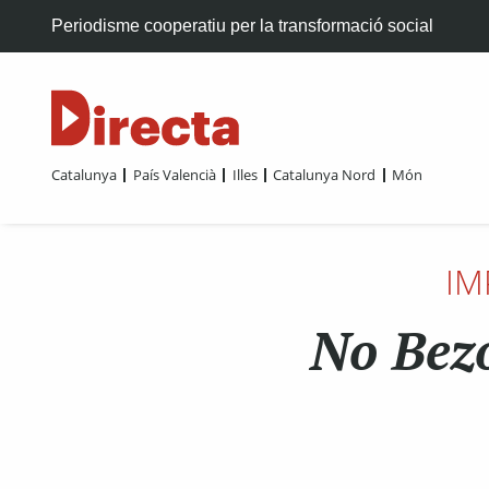
Periodisme cooperatiu per la transformació social
Catalunya
País Valencià
Illes
Catalunya Nord
Món
IM
No Bez