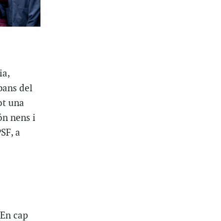
ia,
bans del
fot una
ón nens i
SF, a
 En cap