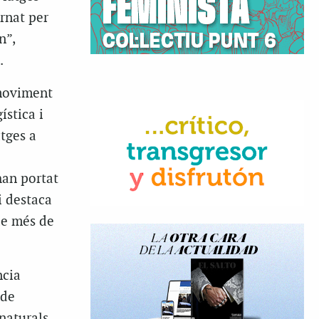
rnat per
n”,
.
 moviment
ística i
tges a
han portat
i destaca
de més de
ncia
 de
 naturals