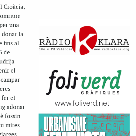
l Croàcia,
 somriure
 per una
 donar la
 fins al
6 de
udrija
nir el
escampar
eres
 fer el
aig adonar
è fossin
tu mires
viatges