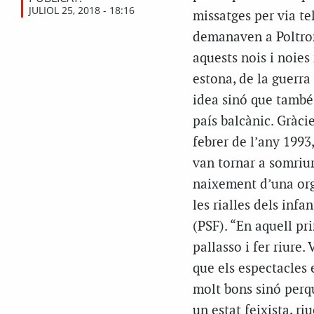
JULIOL 25, 2018 - 18:16
missatges per via tel
demanaven a Poltrona
aquests nois i noies
estona, de la guerr
idea sinó que també 
país balcànic. Gràci
febrer de l’any 1993
van tornar a somriu
naixement d’una org
les rialles dels inf
(PSF). “En aquell pri
pallasso i fer riure
que els espectacles 
molt bons sinó perqu
un estat feixista, r