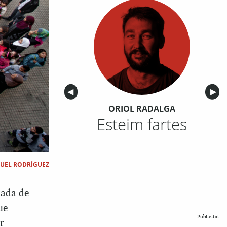
Anterior
◀︎
Sigu
▶︎
ORIOL RADALGA
Esteim fartes
UEL RODRÍGUEZ
cada de
ue
Publicitat
r