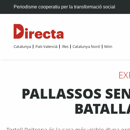
Periodisme cooperatiu per la transformació social
Catalunya
País Valencià
Illes
Catalunya Nord
Món
EX
PALLASSOS SEN
BATALL
Tortell Poltrona és la cara més visible d’una or