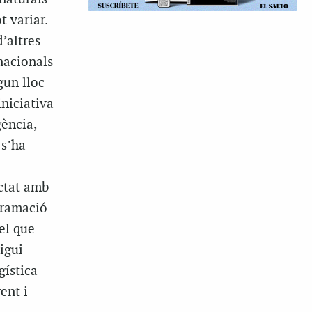
t variar.
’altres
nacionals
gun lloc
niciativa
ència,
 s’ha
ctat amb
ogramació
el que
igui
gística
ent i