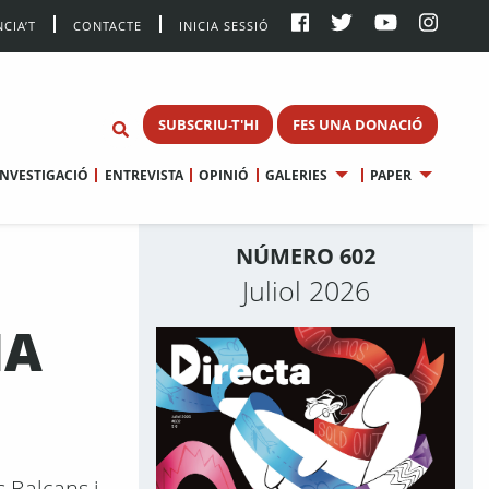
CIA’T
CONTACTE
INICIA SESSIÓ
SUBSCRIU-T'HI
FES UNA DONACIÓ
INVESTIGACIÓ
ENTREVISTA
OPINIÓ
GALERIES
PAPER
NÚMERO 602
Juliol 2026
NA
s Balcans i