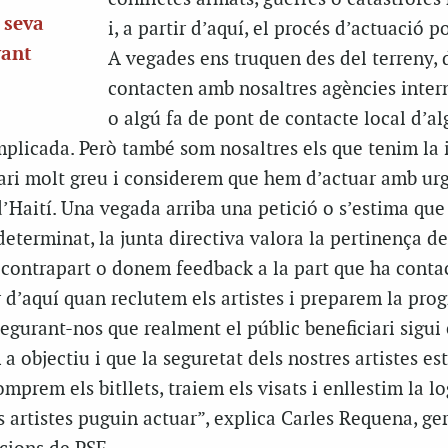
 seva
i, a partir d’aquí, el procés d’actuació po
yant
A vegades ens truquen des del terreny, d
contacten amb nosaltres agències inter
o algú fa de pont de contacte local d’al
mplicada. Però també som nosaltres els que tenim la i
ari molt greu i considerem que hem d’actuar amb urg
’Haití. Una vegada arriba una petició o s’estima que
determinat, la junta directiva valora la pertinença de
 contrapart o donem feedback a la part que ha conta
ir d’aquí quan reclutem els artistes i preparem la pr
segurant-nos que realment el públic beneficiari sigui 
a objectiu i que la seguretat dels nostres artistes est
comprem els bitllets, traiem els visats i enllestim la lo
s artistes puguin actuar”, explica Carles Requena, ger