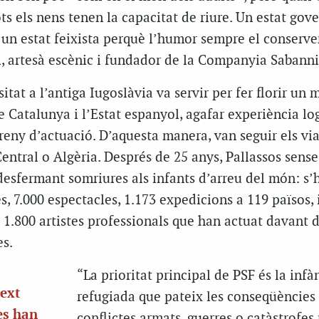
s els nens tenen la capacitat de riure. Un estat gove
 un estat feixista perquè l’humor sempre el conserve
, artesà escènic i fundador de la Companyia Sabanni
sitat a l’antiga Iugoslàvia va servir per fer florir un
e Catalunya i l’Estat espanyol, agafar experiència log
reny d’actuació. D’aquesta manera, van seguir els via
entral o Algèria. Després de 25 anys, Pallassos sense
desfermant somriures als infants d’arreu del món: s’
s, 7.000 espectacles, 1.173 expedicions a 119 països, 
e 1.800 artistes professionals que han actuat davant 
es.
“La prioritat principal de PSF és la infà
text
refugiada que pateix les conseqüències
es han
conflictes armats, guerres o catàstrofes