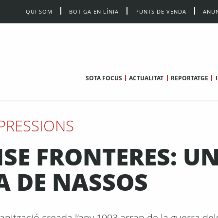
QUI SOM
BOTIGA EN LÍNIA
PUNTS DE VENDA
ANUN
SOTA FOCUS
ACTUALITAT
REPORTATGE
PRESSIONS
SE FRONTERES: U
A DE NASSOS
ganització creada l’any 1993 arran de la guerra del