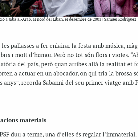
ció a Jaba al-Arab, al nord del Líban, el desembre de 2003 | Samuel Rodríguez
 les pallasses a fer enlairar la festa amb música, màg
bris i molt d’humor. Però no tot són flors i violes. “A
stòria del país, però quan arribes allà la realitat et 
rten a actuar en un abocador, on qui tria la brossa s
es anys”, recorda Sabanni del seu primer viatge amb P
acions materials
PSF duu a terme, una d’elles és regalar l’immaterial.