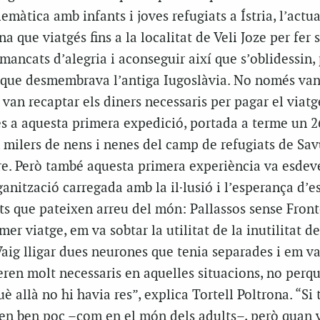
emàtica amb infants i joves refugiats a Ístria, l’actua
 que viatgés fins a la localitat de Veli Joze per fer
 mancats d’alegria i aconseguir així que s’oblidessin,
a que desmembrava l’antiga Iugoslàvia. No només van
van recaptar els diners necessaris per pagar el viatge
es a aquesta primera expedició, portada a terme un 2
, milers de nens i nenes del camp de refugiats de Sav
re. Però també aquesta primera experiència va esdeve
anització carregada amb la il·lusió i l’esperança d’
ants que pateixen arreu del món: Pallassos sense Front
mer viatge, em va sobtar la utilitat de la inutilitat de
. Vaig lligar dues neurones que tenia separades i em v
eren molt necessaris en aquelles situacions, no perqu
è allà no hi havia res”, explica Tortell Poltrona. “Si 
iuen ben poc –com en el món dels adults–, però quan 