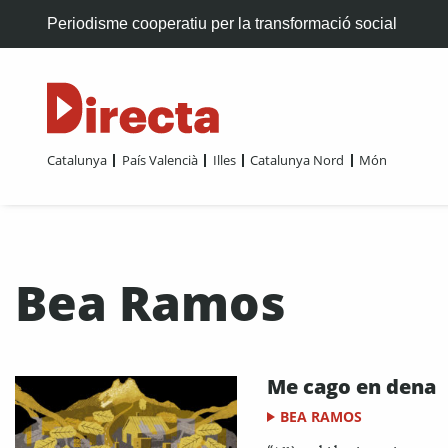
Periodisme cooperatiu per la transformació social
Catalunya
País Valencià
Illes
Catalunya Nord
Món
Bea Ramos
Me cago en dena
BEA RAMOS