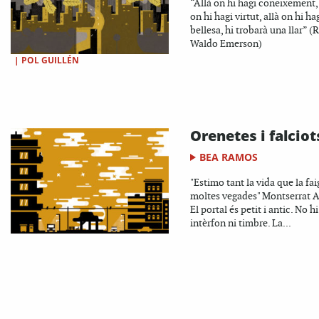
“Allà on hi hagi coneixement, 
on hi hagi virtut, allà on hi ha
bellesa, hi trobarà una llar” (
Waldo Emerson)
|
POL GUILLÉN
Orenetes i falciot
BEA RAMOS
"Estimo tant la vida que la fa
moltes vegades" Montserrat A
El portal és petit i antic. No h
intèrfon ni timbre. La...