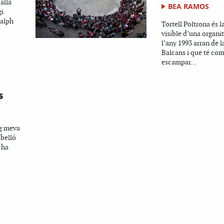
allà
BEA RAMOS
gi
Ralph
Tortell Poltrona és l
visible d’una organi
l’any 1993 arran de l
Balcans i que té com
escampar...
s
ig meva
belló
i ha