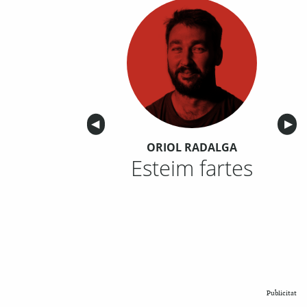
Anterior
◀︎
Sigu
▶︎
ORIOL RADALGA
Esteim fartes
Publicitat