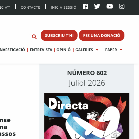
CIA’T
CONTACTE
INICIA SESSIÓ
SUBSCRIU-T'HI
FES UNA DONACIÓ
INVESTIGACIÓ
ENTREVISTA
OPINIÓ
GALERIES
PAPER
NÚMERO 602
Juliol 2026
ense
una
assos