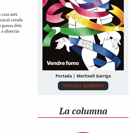
a cara més
tzació creada
a guerra dels
 a objectiu
Portada | Meritxell Garriga
TOTS ELS NÚMEROS
La columna