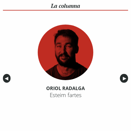
La columna
Anterior
◀︎
Sig
▶︎
ORIOL RADALGA
Esteim fartes