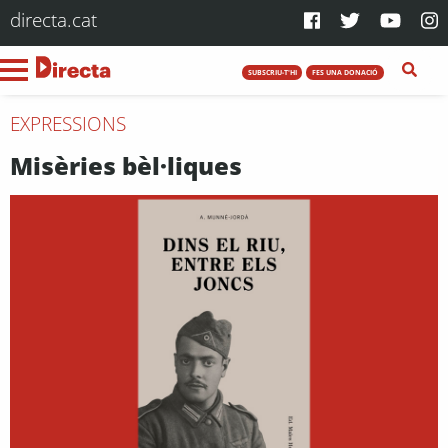
directa.cat
SUBSCRIU-T'HI
FES UNA DONACIÓ
EXPRESSIONS
Misèries bèl·liques