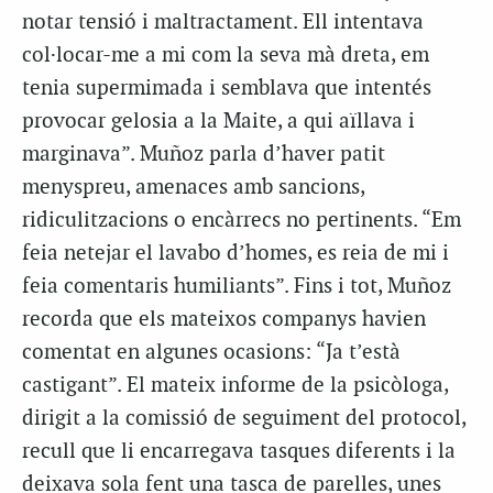
notar tensió i maltractament. Ell intentava
col·locar-me a mi com la seva mà dreta, em
tenia supermimada i semblava que intentés
provocar gelosia a la Maite, a qui aïllava i
marginava”. Muñoz parla d’haver patit
menyspreu, amenaces amb sancions,
ridiculitzacions o encàrrecs no pertinents. “Em
feia netejar el lavabo d’homes, es reia de mi i
feia comentaris humiliants”. Fins i tot, Muñoz
recorda que els mateixos companys havien
comentat en algunes ocasions: “Ja t’està
castigant”. El mateix informe de la psicòloga,
dirigit a la comissió de seguiment del protocol,
recull que li encarregava tasques diferents i la
deixava sola fent una tasca de parelles, unes