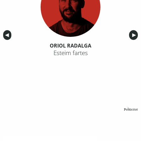
Anterior
◀︎
Sig
▶︎
ORIOL RADALGA
Esteim fartes
Publicitat