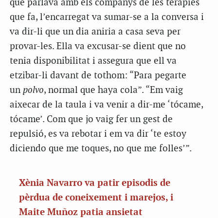
que parlava amb els companys de les teràpies
que fa, l’encarregat va sumar-se a la conversa i
va dir-li que un dia aniria a casa seva per
provar-les. Ella va excusar-se dient que no
tenia disponibilitat i assegura que ell va
etzibar-li davant de tothom: “Para pegarte
un
polvo
, normal que haya cola”. “Em vaig
aixecar de la taula i va venir a dir-me ‘tócame,
tócame’. Com que jo vaig fer un gest de
repulsió, es va rebotar i em va dir ‘te estoy
diciendo que me toques, no que me folles’”.
Xènia Navarro va patir episodis de
pèrdua de coneixement i marejos, i
Maite Muñoz patia ansietat