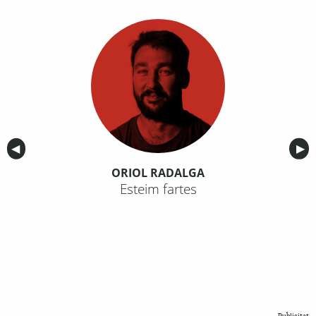
Anterior
◀︎
Sig
▶︎
ORIOL RADALGA
Esteim fartes