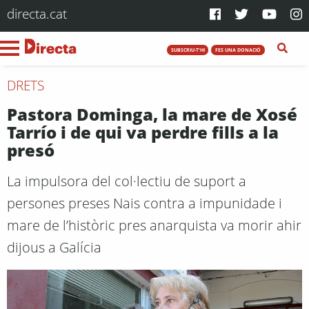
directa.cat
SUBSCRIU-T'HI
FES UNA DONACIÓ
DRETS
Pastora Dominga, la mare de Xosé
Tarrío i de qui va perdre fills a la
presó
La impulsora del col·lectiu de suport a
persones preses Nais contra a impunidade i
mare de l’històric pres anarquista va morir ahir
dijous a Galícia