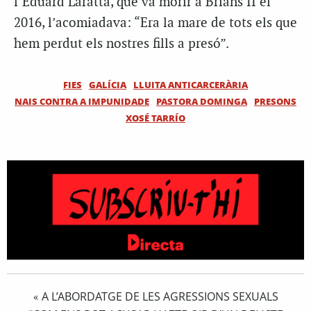
l’Eduard Laratta, que va morir a Brians II el
2016, l’acomiadava: “Era la mare de tots els que
hem perdut els nostres fills a presó”.
FIES
GALÍCIA
LLUITA ANTICARCERÀRIA
NAIS CONTRA A IMPUNIDADE
PASTORA DOMINGA
PRESONS
XOSÉ TARRÍO
A L’ABORDATGE DE LES AGRESSIONS SEXUALS
«