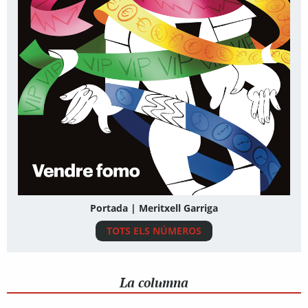
Portada | Meritxell Garriga
TOTS ELS NÚMEROS
La columna