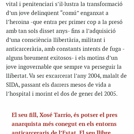
vital i penitenciari s’il·lustra la transformació
d’un jove delinqüent “comú” enganxat a
l’heroïna -que entra per primer cop a la presó
amb tan sols disset anys- fins a l’adquisició
d’una consciència llibertària, militant i
anticarcerària, amb constants intents de fuga -
alguns breument exitosos- i els motins d’un
jove ingovernable que sempre va perseguir la
llibertat. Va ser excarcerat l’any 2004, malalt de
SIDA, passant els darrers mesos de vida a
l’hospital i morint el dos de gener del 2005.
El seu fill, Xosé Tarrío, és potser el pres
anarquista més conegut en els entorns
anticarceraris de l’Estat. El seu llibre